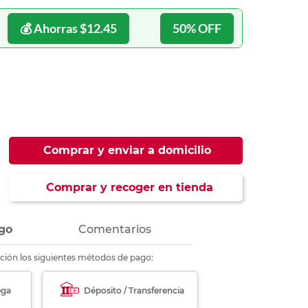
ás
ás
ás
ás
💰 Ahorras $12.45
50% OFF
Comprar y enviar a domicilio
Comprar y recoger en tienda
go
Comentarios
ción los siguientes métodos de pago:
ega
Déposito / Transferencia