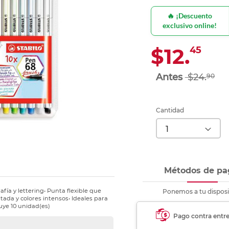
Ver más
Ver más
Ver más
Ver m
Ver m
Ver m
Ver m
para carpeta
🔥 ¡Descuento
Ver más
exclusivo online!
$12.
45
$24.
90
Cantidad
Métodos de pa
fía y lettering• Punta flexible que
Ponemos a tu disposi
tada y colores intensos• Ideales para
cluye 10 unidad(es)
Pago contra entr