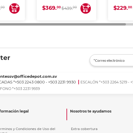
ESCANEA)
ES
$369.
$229.
00
00
00
00
.
$439.
ter
entessv@officedepot.com.sv
ADAS *+503 2243 0800 - +503 2231 9930
ESCALÓN *+503 2264 5219 - +
FONO *+503 2231 9939
formación legal
Nosotros te ayudamos
érminos y Condiciones de Uso del
Extra cobertura