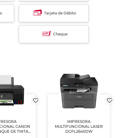
to
Tarjeta de Débito
Cheque
PRESORA
IMPRESORA
MULT
CIONAL CANON
MULTIFUNCIONAL LASER
NQUE DE TINTA
DCPL2640DW
ME, COPIA Y