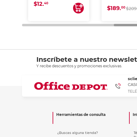
$12.
40
$189.
00
$209
Inscríbete a nuestro newslet
Y recibe descuentos y promociones exclusivas.
scli
CASC
TELÉ
Herramientas de consulta
In
¿Buscas alguna tienda?
T