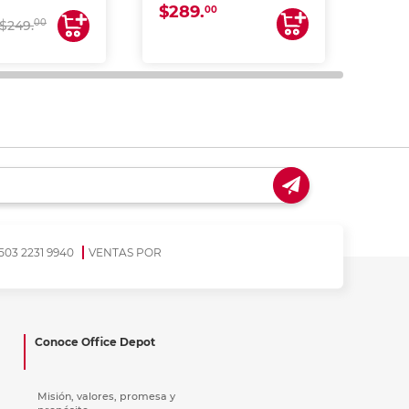
$289.
CANEA)
00
$17
00
$249.
503 2231 9940
VENTAS POR
Conoce Office Depot
Misión, valores, promesa y