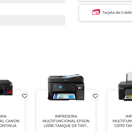
Tarjeta de Crédi
ORA
IMPRESORA
IM
NAL CANON
MULTIFUNCIONAL EPSON
MULTIFUN
CONTINUA
L5590 TANQUE DE TINTA
G3170 TA
(IMPRIME, COPIA Y
(IMPRI