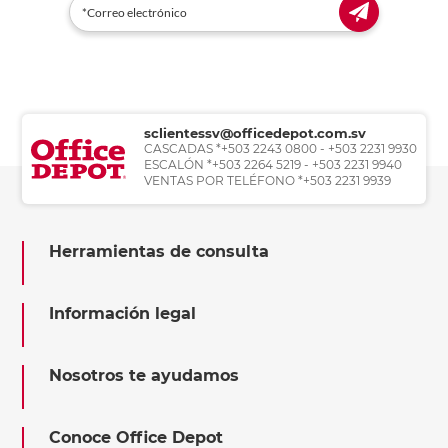
sclientessv@officedepot.com.sv
CASCADAS *+503 2243 0800 - +503 2231 9930
ESCALÓN *+503 2264 5219 - +503 2231 9940
VENTAS POR TELÉFONO *+503 2231 9939
Herramientas de consulta
Información legal
Nosotros te ayudamos
Conoce Office Depot