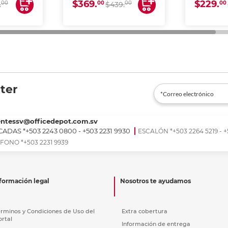
$369.
$229.
00
00
00
00
.
$439.
ter
entessv@officedepot.com.sv
ADAS *+503 2243 0800 - +503 2231 9930
ESCALÓN *+503 2264 5219 - +
FONO *+503 2231 9939
formación legal
Nosotros te ayudamos
érminos y Condiciones de Uso del
Extra cobertura
ortal
Información de entrega