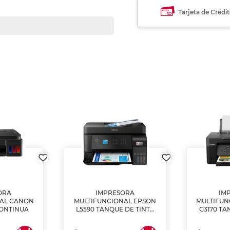
Tarjeta de Crédi
ORA
IMPRESORA
IM
NAL CANON
MULTIFUNCIONAL EPSON
MULTIFUN
CONTINUA
L5590 TANQUE DE TINTA
G3170 TA
(IMPRIME, COPIA Y
(IMPRI
ESCANEA)
ES