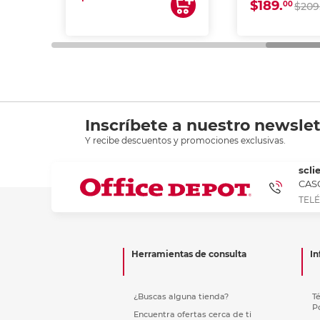
$189.
00
$209
Inscríbete a nuestro newslet
Y recibe descuentos y promociones exclusivas.
scli
CASC
TELÉ
Herramientas de consulta
In
¿Buscas alguna tienda?
T
P
Encuentra ofertas cerca de ti