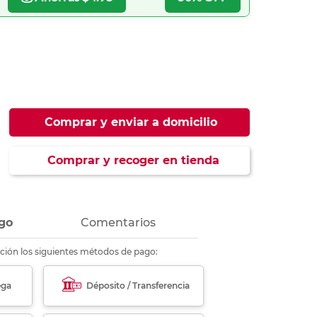
ás
ás
ás
ás
Comprar y enviar a domicilio
Comprar y recoger en tienda
go
Comentarios
ción los siguientes métodos de pago:
ega
Déposito / Transferencia