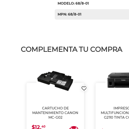
MODELO: 68/8-01
MPN: 68/8-01
COMPLEMENTA TU COMPRA
L1250
CARTUCHO DE
IMPRES
A
MANTENIMIENTO CANON
MULTIFUNCIO
MC-G02
G2110 TINTA 
$12.
40