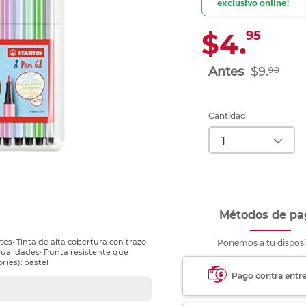
exclusivo online!
Ver más
Ver más
Ver más
Ver m
Ver m
Ver m
Ver m
para carpeta
Ver más
$4.
95
$9.
90
Cantidad
Métodos de pa
tes• Tinta de alta cobertura con trazo
Ponemos a tu disposi
nualidades• Punta resistente que
r(es): pastel
Pago contra entr