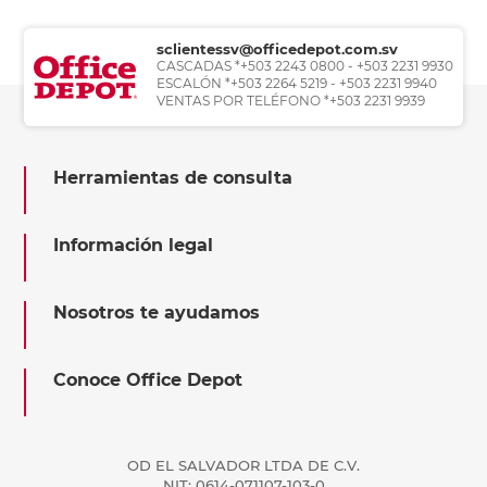
sclientessv@officedepot.com.sv
CASCADAS *+503 2243 0800 - +503 2231 9930
ESCALÓN *+503 2264 5219 - +503 2231 9940
VENTAS POR TELÉFONO *+503 2231 9939
Herramientas de consulta
Información legal
Nosotros te ayudamos
Conoce Office Depot
OD EL SALVADOR LTDA DE C.V.
NIT: 0614-071107-103-0