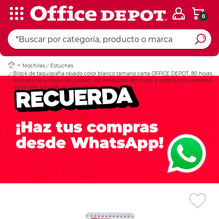
0
Ingresar Codigo Pos
Mochilas
Estuches
Block de taquigrafia rayado color blanco tamano carta OFFICE DEPOT, 80 hojas,
paquete de 4. Hojas de calidad con margenes definidos y perforacion uniforme.
Ideal para apuntes de taquigrafia y uso esco