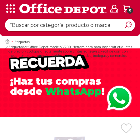
0
Ingresar Codigo Pos
Etiquetas
Etiquetador Office Depot modelo V200. Herramienta para imprimir etiquetas
de precio y códigos directamente sobre cintas adhesivas. Fácil de usar con
mecanismo de impresión rápido. Ideal para tiendas, bodegas y comercios.