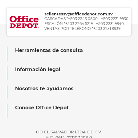
sclientessv@officedepot.com.sv
CASCADAS *+503 2243 0800 - +503 2231 9930
ESCALÓN *+503 2264 5219 - +503 2231 9940
VENTAS POR TELÉFONO *+503 2231 9939
Herramientas de consulta
Información legal
Nosotros te ayudamos
Conoce Office Depot
OD EL SALVADOR LTDA DE C.V.
NIT: 0614-071107-103-0