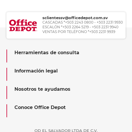
sclientessv@officedepot.com.sv
CASCADAS *+503 2243 0800 - +503 2231 9930
ESCALÓN *+503 2264 5219 - +503 2231 9940
VENTAS POR TELÉFONO *+503 2231 9939
Herramientas de consulta
Información legal
Nosotros te ayudamos
Conoce Office Depot
OD EL SALVADOR LTDA DE C.V.