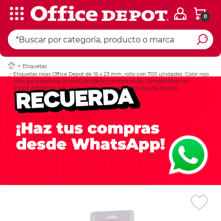
0
Ingresar Codigo Pos
Etiquetas
Etiquetas rojas Office Depot de 16 x 23 mm, rollo con 700 unidades. Color rojo
ideal para destacar precios de oferta y promociones. Compatibles con
etiquetadoras de una línea. Adhesivo permanente de alta fijación.