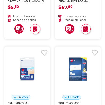
RECTANGULAR BLANCA 1.3
PERMANENTE FORMA
CM X 1.9 CM PAQ 1008
CONTINUA
$5.
$67.
50
90
Envío a domicilio
Envío a domicilio
Recoge en tienda
Recoge en tienda
En stock
En stock
SKU:
1204000031
SKU:
1204000033