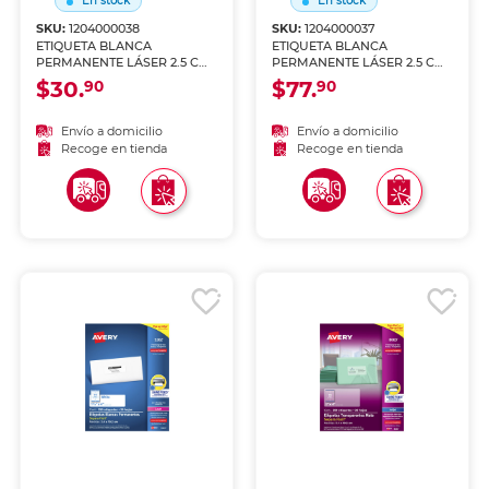
En stock
En stock
SKU:
1204000038
SKU:
1204000037
ETIQUETA BLANCA
ETIQUETA BLANCA
PERMANENTE LÁSER 2.5 CM
PERMANENTE LÁSER 2.5 CM
X 6.7 CM PAQ 750
X 6.7 CM PAQ 3000
$30.
$77.
90
90
Envío a domicilio
Envío a domicilio
Recoge en tienda
Recoge en tienda