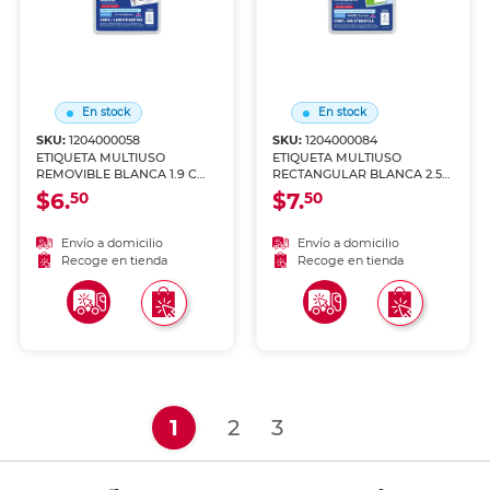
En stock
En stock
SKU:
1204000058
SKU:
1204000084
ETIQUETA MULTIUSO
ETIQUETA MULTIUSO
REMOVIBLE BLANCA 1.9 CM
RECTANGULAR BLANCA 2.5
PAQ 1008
CM X 3.8 CM PAQ 500
$6.
$7.
50
50
Envío a domicilio
Envío a domicilio
Recoge en tienda
Recoge en tienda
(current)
1
2
3