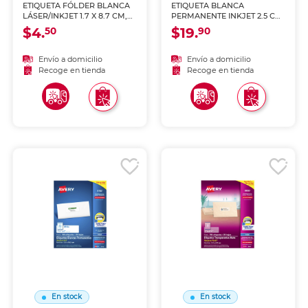
ETIQUETA FÓLDER BLANCA
ETIQUETA BLANCA
LÁSER/INKJET 1.7 X 8.7 CM,
PERMANENTE INKJET 2.5 CM
PAQ 252
X 6.7 CM PAQ 750
$4.
$19.
50
90
Envío a domicilio
Envío a domicilio
Recoge en tienda
Recoge en tienda
En stock
En stock