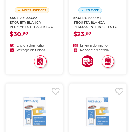
Pocas unidades
En stock
SKU:
1204000035
SKU:
1204000034
ETIQUETA BLANCA
ETIQUETA BLANCA
PERMANENTE LÁSER 1.3 CM
PERMANENTE INKJET 5.1 CM
X 4.5 CM PAQ 2000
X 10.2 CM PAQ 250
$30.
$23.
90
90
Envío a domicilio
Envío a domicilio
Recoge en tienda
Recoge en tienda