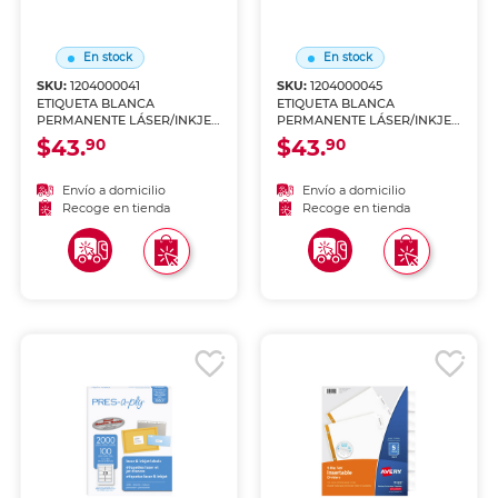
En stock
En stock
SKU:
1204000041
SKU:
1204000045
ETIQUETA BLANCA
ETIQUETA BLANCA
PERMANENTE LÁSER/INKJET
PERMANENTE LÁSER/INKJET
3.4 CM X 10.2 CM PAQ 1400
8.5 CM X 10.2 CM PAQ 600
$43.
$43.
90
90
Envío a domicilio
Envío a domicilio
Recoge en tienda
Recoge en tienda