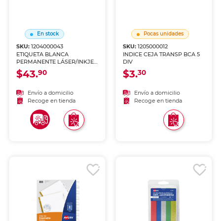
En stock
Pocas unidades
SKU:
1204000043
SKU:
1205000012
ETIQUETA BLANCA
INDICE CEJA TRANSP BCA 5
PERMANENTE LÁSER/INKJET
DIV
2.5 CM X 10.2 CM PAQ 2000
$43.
$3.
90
30
Envío a domicilio
Envío a domicilio
Recoge en tienda
Recoge en tienda