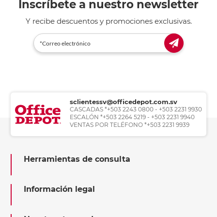
Inscríbete a nuestro newsletter
Y recibe descuentos y promociones exclusivas.
sclientessv@officedepot.com.sv
CASCADAS *+503 2243 0800 - +503 2231 9930
ESCALÓN *+503 2264 5219 - +503 2231 9940
VENTAS POR TELÉFONO *+503 2231 9939
Herramientas de consulta
Información legal