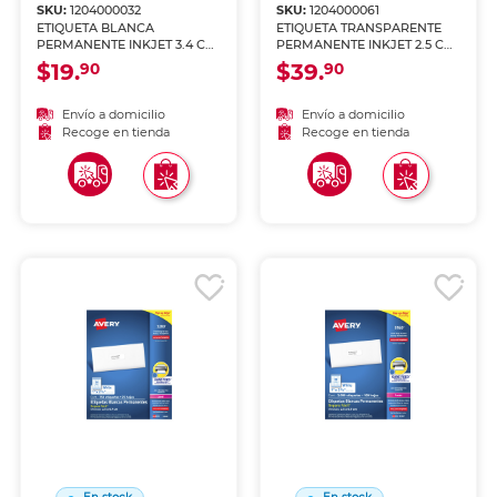
SKU:
1204000032
SKU:
1204000061
ETIQUETA BLANCA
ETIQUETA TRANSPARENTE
PERMANENTE INKJET 3.4 CM
PERMANENTE INKJET 2.5 CM
X 10.2 CM PAQ 350
X 6.7 CM PAQ 300
$19.
$39.
90
90
Envío a domicilio
Envío a domicilio
Recoge en tienda
Recoge en tienda