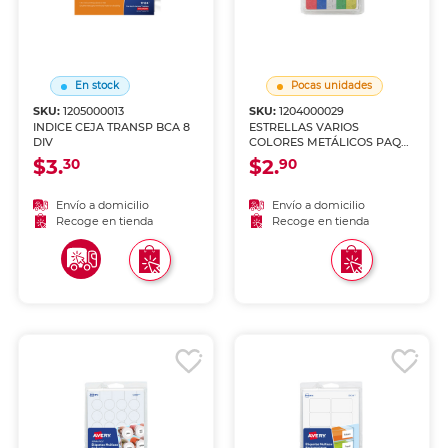
En stock
Pocas unidades
SKU:
1205000013
SKU:
1204000029
INDICE CEJA TRANSP BCA 8
ESTRELLAS VARIOS
DIV
COLORES METÁLICOS PAQ
440
$3.
$2.
30
90
Envío a domicilio
Envío a domicilio
Recoge en tienda
Recoge en tienda