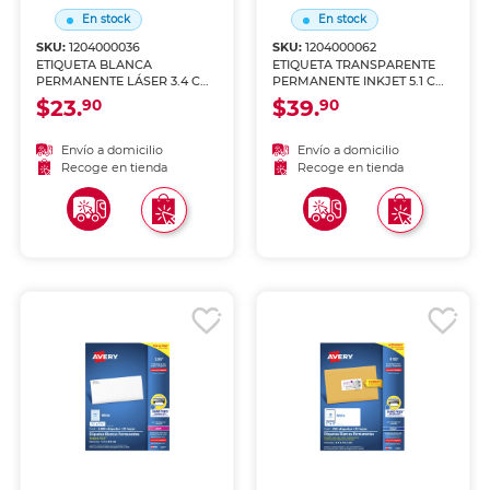
En stock
En stock
SKU:
1204000036
SKU:
1204000062
ETIQUETA BLANCA
ETIQUETA TRANSPARENTE
PERMANENTE LÁSER 3.4 CM
PERMANENTE INKJET 5.1 CM
X 10.2 CM PAQ 350
X 10.2 CM PAQ 250
$23.
$39.
90
90
Envío a domicilio
Envío a domicilio
Recoge en tienda
Recoge en tienda