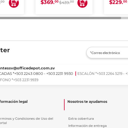
$369.
$229.
00
00
00
00
.
$439.
ter
entessv@officedepot.com.sv
ADAS *+503 2243 0800 - +503 2231 9930
ESCALÓN *+503 2264 5219 - +
FONO *+503 2231 9939
formación legal
Nosotros te ayudamos
érminos y Condiciones de Uso del
Extra cobertura
ortal
Información de entrega