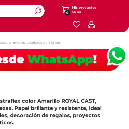
Mis productos
$0.00
0
ros y
y diseño
enimiento
Ver otras categorías
los, proyectos escolares y artísticos.
esorios
Accesorios para iPads y
Registradores y carpetas
Dibujo
tablets
Cajas
onales
s
Software
Contabilidad y Administración
Energía
ás
ás
ás
Planificación
Redes
Seguridad y Mantenimiento
iféricos
Celular
Cables
Herramientas
ustraflex color Amarillo ROYAL CAST,
te
zas. Papel brillante y resistente, ideal
Cafetería y limpieza
o
es, decoración de regalos, proyectos
lar
 expandibles
Empaque
ticos.
 y mouse
one