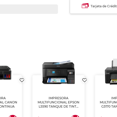
Tarjeta de Crédi
ORA
IMPRESORA
IM
NAL CANON
MULTIFUNCIONAL EPSON
MULTIFUN
CONTINUA
L5590 TANQUE DE TINTA
G3170 TA
(IMPRIME, COPIA Y
(IMPRI
ESCANEA)
ES