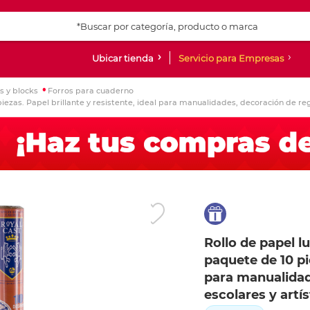
Ubicar tienda
Servicio para Empresas
s y blocks
Forros para cuaderno
doras de
as,
es
os
impresión y
 y accesorios de
Laptop
Consumibles
Audio y Video
Sillas
Papel especializado y
Básicos de papeleria
Cuadernos, libretas y
Accesorios
Tablets
Proyectores
Archiveros, libre
Papel fino, arte 
Escritura
Escritura
Libros y entret
Ingresar Codigo Postal
iezas. Papel brillante y resistente, ideal para manualidades, decoración de rega
ionales y
pliegos
blocks
gabinetes
s
rabajo
scolares
mochilas
Laptop
Botellas de Tinta
Bocinas bluetooth
Sillas ejecutivas
Pegamento en barra
Relojes y despertadores
iPad
Proyectores y Acc
Papel impreso
Bolígrafos
Bolígrafos
Diccionarios
as y all in one
d multiusos
 para escritorio
Opalina
Cuadernos profesionales
Archiveros
eaming
on ruedas
2 en 1
Bolsas de Tinta
Equipos de Sonido
Sillas secretariales
Tijeras
Accesorios para viaje
Android
Papel de colores
Bolígrafos de gel
Lapiceros
Entretenimiento
onales
apel
ores
Papel cascaron
Cuadernos estilo Francés
Estantes y racks
s
 en "L"
Macbook
Cartuchos de tinta
Audífonos in ear
Sillas de espera
Navaja
Papel especial
Bolígrafos tradici
Lápices y bicolore
Infantil
s
bón
res de cintas
Cartulinas
Cuadernos estilo Italiano
Libreros
con ruedas
Tóner
Audífonos on ear
Notas adhesivas
Plumas fuente
Lápices de colores
Novelas
 Faxes
gráfico
e escritorio
Pliegos de papel china
Cuadernos College
Ver más
Ver más
Ver más
Ver m
Ver m
Ver m
Ver más
Ver más
Ver más
ón
escolares
Almacenamiento
Teléfonos
Calculadoras
Letreros y letras
Accesorios y per
Accesorios para 
Folders y sobres
Arte y Diseño
Rollo de papel l
s PC Gaming
ligente
a calculadoras e
es
 geometría
SD´s y micro SD´S
Celulares
Básicas
Rótulos
Teclados
Power bank
Folders carta
Accesorios para Ar
paquete de 10 pie
 pared
as, cintas y
tos de geometria
Discos duros
Teléfonos alámbricos
Científicas
Señalamientos
Mouse inalámbric
Cargadores
Folders oficio
Plastilina
para manualidad
 papel para fax
olares
CD´s, DVD y accesorios
Teléfonos inalámbricos
Graficadoras y financieras
Mouse alámbrico
Estuches para celu
Folders con clip y
Diamantina
escolares y artís
nkjet y láser
n
Memorias USB
Sumadoras y repuestos
Paquetes teclado
Estuches para iPh
Sobres de plástico
Pinturas