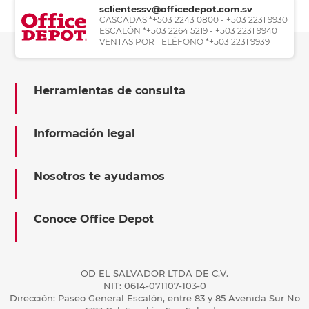
sclientessv@officedepot.com.sv
CASCADAS *+503 2243 0800 - +503 2231 9930
ESCALÓN *+503 2264 5219 - +503 2231 9940
VENTAS POR TELÉFONO *+503 2231 9939
Herramientas de consulta
Información legal
Nosotros te ayudamos
Conoce Office Depot
OD EL SALVADOR LTDA DE C.V.
NIT: 0614-071107-103-0
Dirección: Paseo General Escalón, entre 83 y 85 Avenida Sur No