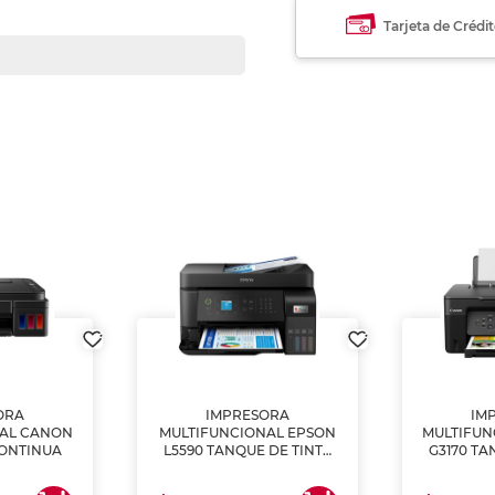
Tarjeta de Crédi
ORA
IMPRESORA
IM
NAL CANON
MULTIFUNCIONAL EPSON
MULTIFUN
CONTINUA
L5590 TANQUE DE TINTA
G3170 TA
(IMPRIME, COPIA Y
(IMPRI
ESCANEA)
ES