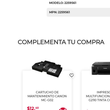
MODELO: 2259561
MPN: 2259561
COMPLEMENTA TU COMPRA
L1250
CARTUCHO DE
IMPRES
A
MANTENIMIENTO CANON
MULTIFUNCIO
MC-G02
G2110 TINTA 
$12.
40