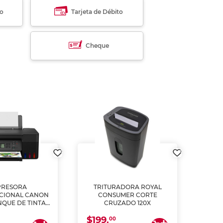
to
Tarjeta de Débito
Cheque
PRESORA
TRITURADORA ROYAL
CIONAL CANON
CONSUMER CORTE
MUL
NQUE DE TINTA
CRUZADO 120X
ME, COPIA Y
$199.
$28
CANEA)
00