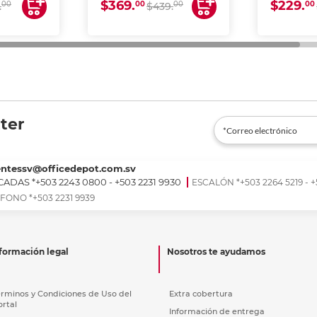
$369.
$229.
00
00
00
00
.
$439.
ter
entessv@officedepot.com.sv
ADAS *+503 2243 0800 - +503 2231 9930
ESCALÓN *+503 2264 5219 - +
FONO *+503 2231 9939
formación legal
Nosotros te ayudamos
érminos y Condiciones de Uso del
Extra cobertura
ortal
Información de entrega