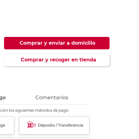
ás
ás
ás
ás
Comprar y enviar a domicilio
Comprar y recoger en tienda
go
Comentarios
ción los siguientes métodos de pago:
ega
Déposito / Transferencia