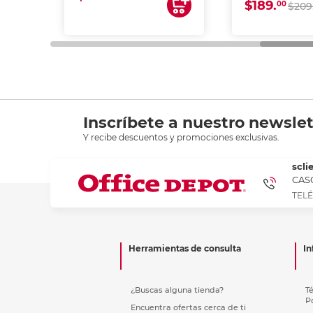
$189.
00
$209
Inscríbete a nuestro newslet
Y recibe descuentos y promociones exclusivas.
scli
CASC
TELÉ
Herramientas de consulta
In
¿Buscas alguna tienda?
T
P
Encuentra ofertas cerca de ti