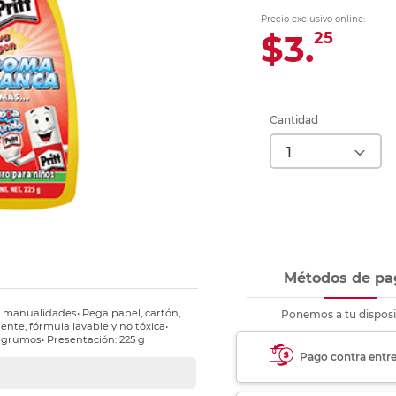
Ver más
Ver más
Ver más
Ver m
Ver m
Ver m
Ver m
para carpeta
Precio exclusivo online:
Ver más
$3.
25
Cantidad
Métodos de pa
y manualidades• Pega papel, cartón,
Ponemos a tu disposi
nte, fórmula lavable y no tóxica•
r grumos• Presentación: 225 g
Pago contra entr