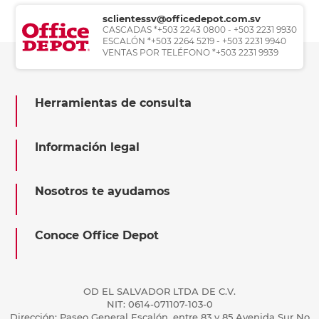
sclientessv@officedepot.com.sv
CASCADAS *+503 2243 0800 - +503 2231 9930
ESCALÓN *+503 2264 5219 - +503 2231 9940
VENTAS POR TELÉFONO *+503 2231 9939
Herramientas de consulta
Información legal
Nosotros te ayudamos
Conoce Office Depot
OD EL SALVADOR LTDA DE C.V.
NIT: 0614-071107-103-0
Dirección: Paseo General Escalón, entre 83 y 85 Avenida Sur No