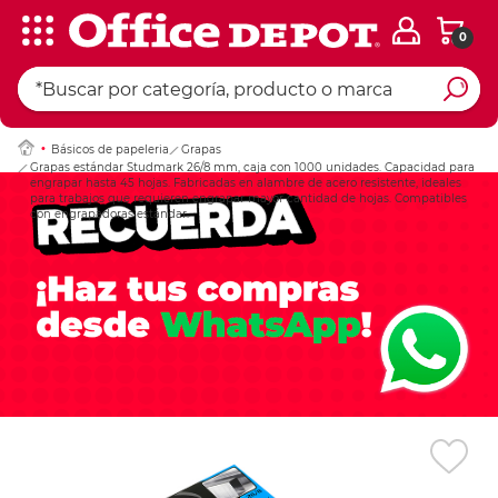
0
Ingresar Codigo Pos
Básicos de papeleria
Grapas
Grapas estándar Studmark 26/8 mm, caja con 1000 unidades. Capacidad para
engrapar hasta 45 hojas. Fabricadas en alambre de acero resistente, ideales
para trabajos que requieren engrapar mayor cantidad de hojas. Compatibles
con engrapadoras estándar.