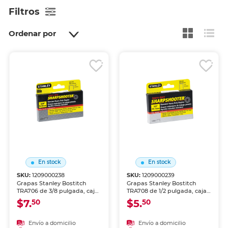
Filtros
Ordenar por
En stock
En stock
SKU:
1209000238
SKU:
1209000239
Grapas Stanley Bostitch
Grapas Stanley Bostitch
TRA706 de 3/8 pulgada, caja
TRA708 de 1/2 pulgada, caja
con 1000 unidades. Para uso
con 1000 unidades. Para uso
$7.
$5.
50
50
con engrapadoras de alta
con engrapadoras de alta
capacidad. Fabricadas en
capacidad. Fabricadas en
acero resistente. Engrapado
acero resistente. Mayor
Envío a domicilio
Envío a domicilio