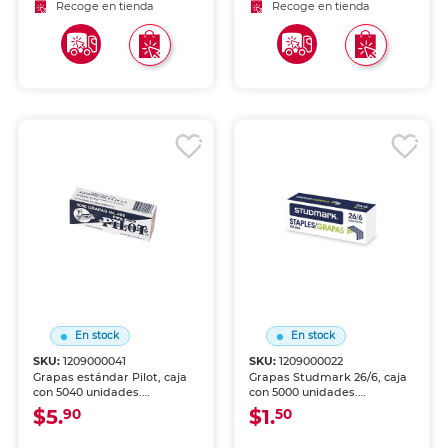
firme y seguro en
penetración para materiales
Recoge en tienda
Recoge en tienda
materiales diversos.
gruesos.
En stock
En stock
SKU:
1209000041
SKU:
1209000022
Grapas estándar Pilot, caja
Grapas Studmark 26/6, caja
con 5040 unidades.
con 5000 unidades.
Fabricadas en alambre de
Fabricadas en alambre de
$5.
$1.
90
50
acero de alta calidad para
acero niquelado para un
un engrapado firme y
engrapado firme y sin