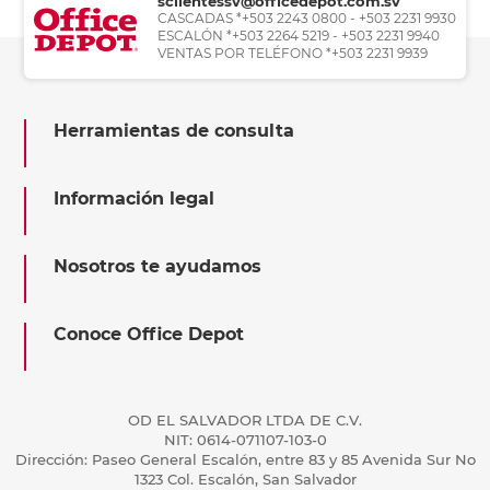
sclientessv@officedepot.com.sv
CASCADAS *+503 2243 0800 - +503 2231 9930
ESCALÓN *+503 2264 5219 - +503 2231 9940
VENTAS POR TELÉFONO *+503 2231 9939
Herramientas de consulta
Información legal
Nosotros te ayudamos
Conoce Office Depot
OD EL SALVADOR LTDA DE C.V.
NIT: 0614-071107-103-0
Dirección: Paseo General Escalón, entre 83 y 85 Avenida Sur No
1323 Col. Escalón, San Salvador