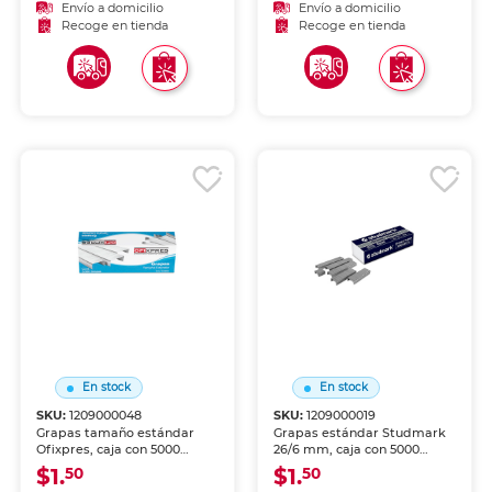
seguro. Compatibles con
atascos. Compatibles con la
Envío a domicilio
Envío a domicilio
engrapadoras Pilot y la
mayoría de engrapadoras
Recoge en tienda
Recoge en tienda
mayoría de engrapadoras
estándar 26/6. Ideales para
estándar del mercado.
oficina y uso escolar.
En stock
En stock
SKU:
1209000048
SKU:
1209000019
Grapas tamaño estándar
Grapas estándar Studmark
Ofixpres, caja con 5000
26/6 mm, caja con 5000
piezas. Fabricadas en
unidades. Capacidad para
$1.
$1.
50
50
alambre de acero de alta
engrapar hasta 30 hojas.