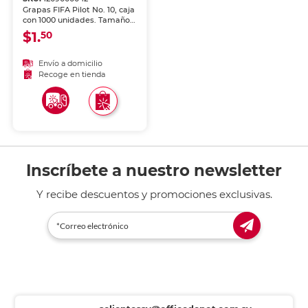
Grapas FIFA Pilot No. 10, caja
con 1000 unidades. Tamaño
No. 10 ideal para mini
$1.
50
engrapadoras. Fabricadas
en alambre de acero
resistente. Engrapado
Envío a domicilio
limpio y sin atascos. Ideales
Recoge en tienda
para uso escolar y oficina.
Inscríbete a nuestro newsletter
Y recibe descuentos y promociones exclusivas.