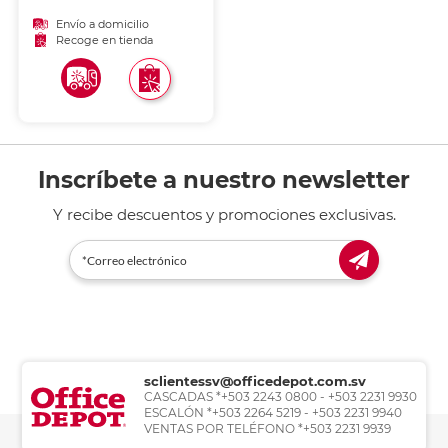
Envío a domicilio
Recoge en tienda
Inscríbete a nuestro newsletter
Y recibe descuentos y promociones exclusivas.
sclientessv@officedepot.com.sv
CASCADAS *+503 2243 0800 - +503 2231 9930
ESCALÓN *+503 2264 5219 - +503 2231 9940
VENTAS POR TELÉFONO *+503 2231 9939