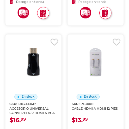
Recoge en tienda
Recoge en tienda
En stock
En stock
SKU:
1303000417
SKU:
1303001111
ACCESORIO UNIVERSAL
CABLE HDMI A HDMI 12 PIES
CONVERTIDOR HDMI A VGA
RPRC-H70-OD
$16.
$13.
99
99