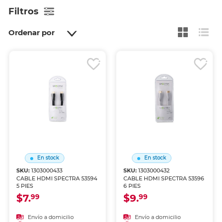
Filtros
Ordenar por
En stock
En stock
SKU:
1303000433
SKU:
1303000432
CABLE HDMI SPECTRA 53594
CABLE HDMI SPECTRA 53596
5 PIES
6 PIES
$7.
$9.
99
99
Envío a domicilio
Envío a domicilio