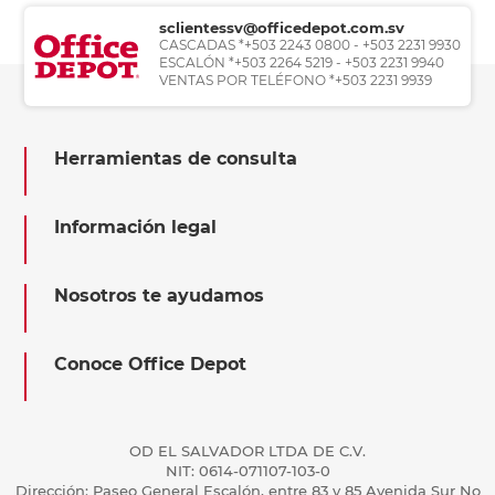
sclientessv@officedepot.com.sv
CASCADAS *+503 2243 0800 - +503 2231 9930
ESCALÓN *+503 2264 5219 - +503 2231 9940
VENTAS POR TELÉFONO *+503 2231 9939
Herramientas de consulta
Información legal
Nosotros te ayudamos
Conoce Office Depot
OD EL SALVADOR LTDA DE C.V.
NIT: 0614-071107-103-0
Dirección: Paseo General Escalón, entre 83 y 85 Avenida Sur No