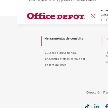
Y recibe descuentos y promociones exclusivas.
Refuerzos 
scli
CASC
TELÉ
Herramientas de consulta
In
¿Buscas alguna tienda?
T
P
Encuentra ofertas cerca de ti
A
Folleto del mes
Dirección: Pa