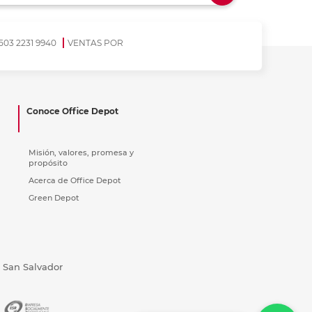
ás
ás
ás
ás
503 2231 9940
VENTAS POR
Conoce Office Depot
Misión, valores, promesa y
propósito
Acerca de Office Depot
Green Depot
, San Salvador