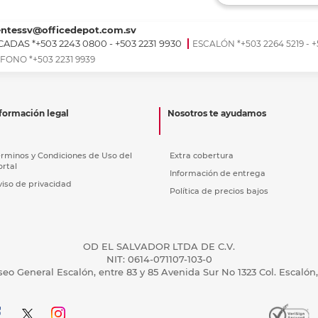
Ver más
Ver más
Ver más
Ver m
Ver m
Ver m
Ver m
para carpeta
Ver más
entessv@officedepot.com.sv
ADAS *+503 2243 0800 - +503 2231 9930
ESCALÓN *+503 2264 5219 - +
FONO *+503 2231 9939
formación legal
Nosotros te ayudamos
érminos y Condiciones de Uso del
Extra cobertura
ortal
Información de entrega
viso de privacidad
Política de precios bajos
OD EL SALVADOR LTDA DE C.V.
NIT: 0614-071107-103-0
seo General Escalón, entre 83 y 85 Avenida Sur No 1323 Col. Escalón