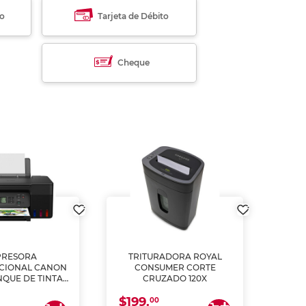
to
Tarjeta de Débito
Cheque
PRESORA
TRITURADORA ROYAL
CIONAL CANON
CONSUMER CORTE
MUL
NQUE DE TINTA
CRUZADO 120X
ME, COPIA Y
$199.
$28
CANEA)
00