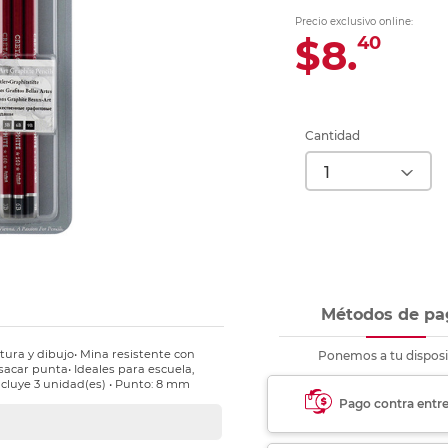
Ver más
Ver más
Ver más
Ver m
Ver m
Ver m
Ver m
para carpeta
Precio exclusivo online:
Ver más
$8.
40
Cantidad
Métodos de pa
itura y dibujo• Mina resistente con
Ponemos a tu disposi
 sacar punta• Ideales para escuela,
ncluye 3 unidad(es) • Punto: 8 mm
Pago contra entr