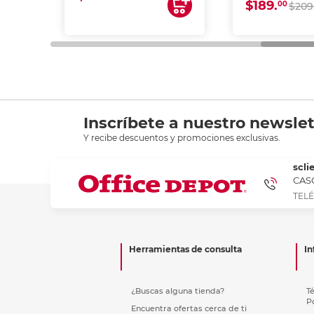
$189.
00
$209
Inscríbete a nuestro newslet
Y recibe descuentos y promociones exclusivas.
scli
CASC
TELÉ
Herramientas de consulta
In
¿Buscas alguna tienda?
T
P
Encuentra ofertas cerca de ti