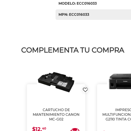
MODELO: ECC016033
MPN: ECC016033
COMPLEMENTA TU COMPRA
L1250
CARTUCHO DE
IMPRES
A
MANTENIMIENTO CANON
MULTIFUNCIO
MC-G02
G2110 TINTA 
$12.
40