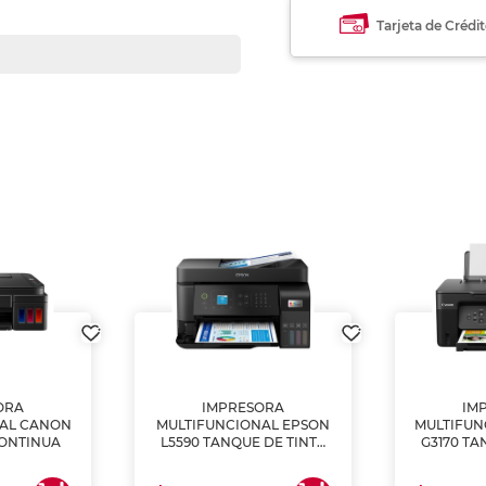
Tarjeta de Crédi
ORA
IMPRESORA
IM
NAL CANON
MULTIFUNCIONAL EPSON
MULTIFUN
CONTINUA
L5590 TANQUE DE TINTA
G3170 TA
(IMPRIME, COPIA Y
(IMPRI
ESCANEA)
ES