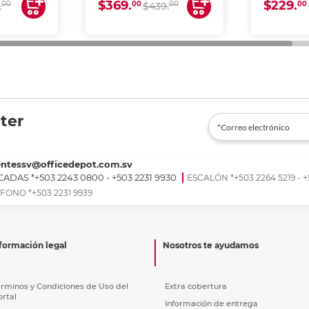
$369.
$229.
00
00
00
00
.
$439.
ter
entessv@officedepot.com.sv
ADAS *+503 2243 0800 - +503 2231 9930
ESCALÓN *+503 2264 5219 - +
FONO *+503 2231 9939
formación legal
Nosotros te ayudamos
érminos y Condiciones de Uso del
Extra cobertura
ortal
Información de entrega