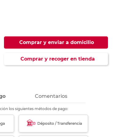
ás
ás
ás
ás
Comprar y enviar a domicilio
Comprar y recoger en tienda
go
Comentarios
ción los siguientes métodos de pago:
ega
Déposito / Transferencia