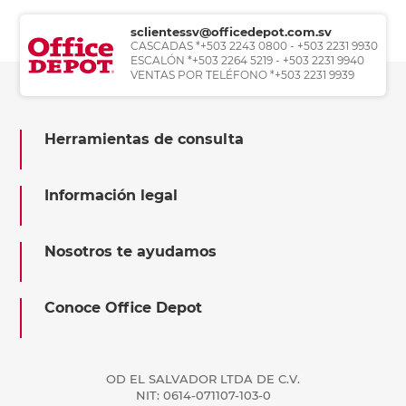
sclientessv@officedepot.com.sv
CASCADAS *+503 2243 0800 - +503 2231 9930
ESCALÓN *+503 2264 5219 - +503 2231 9940
VENTAS POR TELÉFONO *+503 2231 9939
Herramientas de consulta
Información legal
Nosotros te ayudamos
Conoce Office Depot
OD EL SALVADOR LTDA DE C.V.
NIT: 0614-071107-103-0