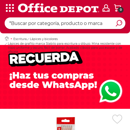
0
Ingresar Codigo Pos
Escritura
Lápices y bicolores
Lápices de grafito marca Stabilo para escritura y dibujo. Mina resistente con
trazo uniforme y oscuro, fácil de borrar. Acabado clásico para uso escolar y de
oficina.