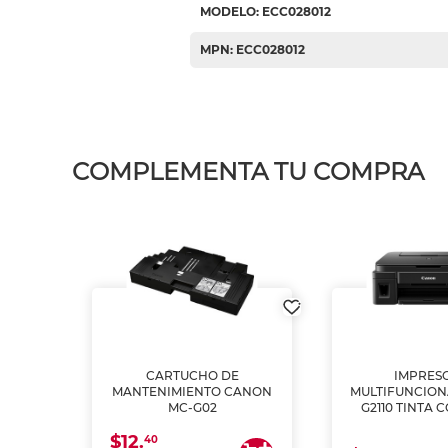
MODELO: ECC028012
MPN: ECC028012
COMPLEMENTA TU COMPRA
L1250
CARTUCHO DE
IMPRES
A
MANTENIMIENTO CANON
MULTIFUNCIO
MC-G02
G2110 TINTA 
$12.
40