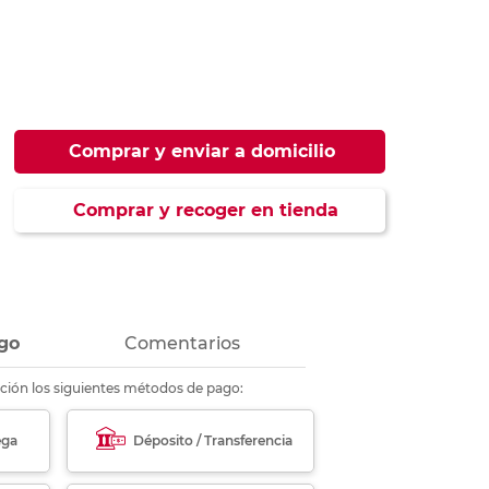
ás
ás
ás
ás
Comprar y enviar a domicilio
Comprar y recoger en tienda
go
Comentarios
ción los siguientes métodos de pago:
ega
Déposito / Transferencia