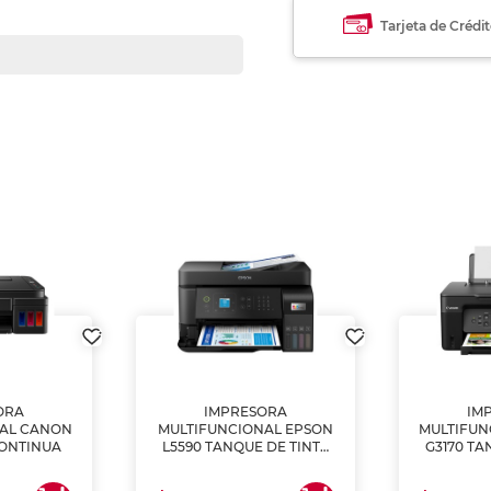
Tarjeta de Crédi
ORA
IMPRESORA
IM
NAL CANON
MULTIFUNCIONAL EPSON
MULTIFUN
CONTINUA
L5590 TANQUE DE TINTA
G3170 TA
(IMPRIME, COPIA Y
(IMPRI
ESCANEA)
ES