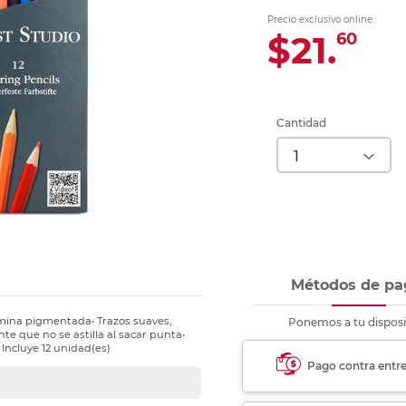
Ver más
Ver más
Ver más
Ver m
Ver m
Ver m
Ver m
para carpeta
Precio exclusivo online:
Ver más
$21.
60
Cantidad
Métodos de pa
 mina pigmentada• Trazos suaves,
Ponemos a tu disposi
nte que no se astilla al sacar punta•
 Incluye 12 unidad(es)
Pago contra entr