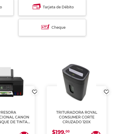
to
Tarjeta de Débito
Cheque
PRESORA
TRITURADORA ROYAL
CIONAL CANON
CONSUMER CORTE
MUL
NQUE DE TINTA
CRUZADO 120X
ME, COPIA Y
$199.
$28
CANEA)
00