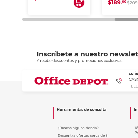
$189.
00
$209
Inscríbete a nuestro newslet
Y recibe descuentos y promociones exclusivas.
scli
CASC
TELÉ
Herramientas de consulta
In
¿Buscas alguna tienda?
T
P
Encuentra ofertas cerca de ti