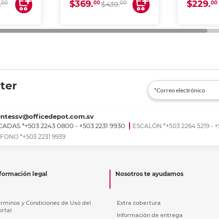
$369.
$229.
00
00
00
00
.
$439.
ter
entessv@officedepot.com.sv
ADAS *+503 2243 0800 - +503 2231 9930
ESCALÓN *+503 2264 5219 - +
FONO *+503 2231 9939
formación legal
Nosotros te ayudamos
érminos y Condiciones de Uso del
Extra cobertura
ortal
Información de entrega