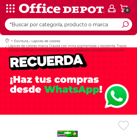
0
Ingresar Codigo Pos
Escritura
Lapices de colores
Lápices de colores marca Crayola con mina pigmentada y resistente. Trazos
suaves, intensos y mezclables para dibujo, coloreado y proyectos escolares.