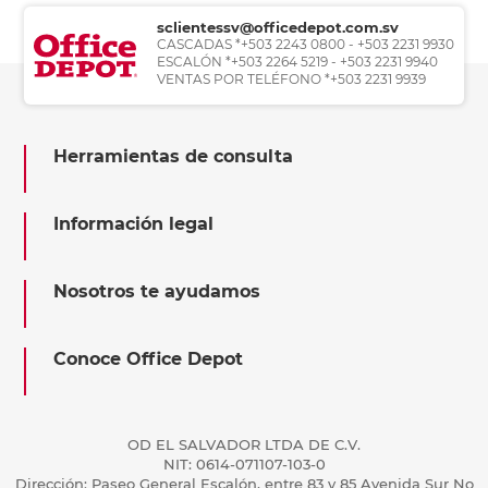
sclientessv@officedepot.com.sv
CASCADAS *+503 2243 0800 - +503 2231 9930
ESCALÓN *+503 2264 5219 - +503 2231 9940
VENTAS POR TELÉFONO *+503 2231 9939
Herramientas de consulta
Información legal
Nosotros te ayudamos
Conoce Office Depot
OD EL SALVADOR LTDA DE C.V.
NIT: 0614-071107-103-0
Dirección: Paseo General Escalón, entre 83 y 85 Avenida Sur No