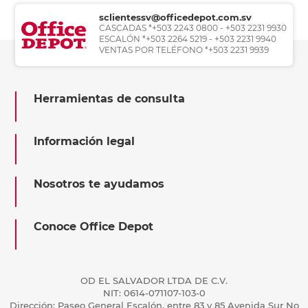
sclientessv@officedepot.com.sv
CASCADAS *+503 2243 0800 - +503 2231 9930
ESCALÓN *+503 2264 5219 - +503 2231 9940
VENTAS POR TELÉFONO *+503 2231 9939
Herramientas de consulta
Información legal
Nosotros te ayudamos
Conoce Office Depot
OD EL SALVADOR LTDA DE C.V.
NIT: 0614-071107-103-0
Dirección: Paseo General Escalón, entre 83 y 85 Avenida Sur No