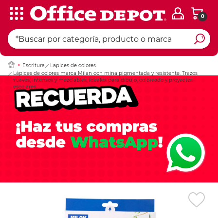
0
Ingresar Codigo Pos
Escritura
Lapices de colores
Lápices de colores marca Milan con mina pigmentada y resistente. Trazos
suaves, intensos y mezclables, ideales para dibujo, coloreado y proyectos
escolares.