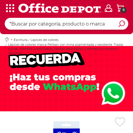
0
Ingresar Codigo Pos
Escritura
Lapices de colores
Lápices de colores marca Pelikan con mina pigmentada y resistente. Trazos
suaves, intensos y mezclables, ideales para dibujo, coloreado y proyectos
escolares.