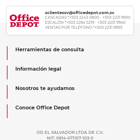
sclientessv@officedepot.com.sv
CASCADAS *+503 2243 0800 - +503 2231 9930
ESCALÓN *+503 2264 5219 - +503 2231 9940
VENTAS POR TELÉFONO *+503 2231 9939
Herramientas de consulta
Información legal
Nosotros te ayudamos
Conoce Office Depot
OD EL SALVADOR LTDA DE C.V.
NIT: 0614-071107-103-0