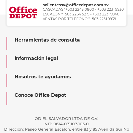
sclientessv@officedepot.com.sv
CASCADAS *+503 2243 0800 - +503 2231 9930
ESCALÓN *+503 2264 5219 - +503 2231 9940
VENTAS POR TELÉFONO *+503 2231 9939
Herramientas de consulta
Información legal
Nosotros te ayudamos
Conoce Office Depot
OD EL SALVADOR LTDA DE C.V.
NIT: 0614-071107-103-0
Dirección: Paseo General Escalón, entre 83 y 85 Avenida Sur No