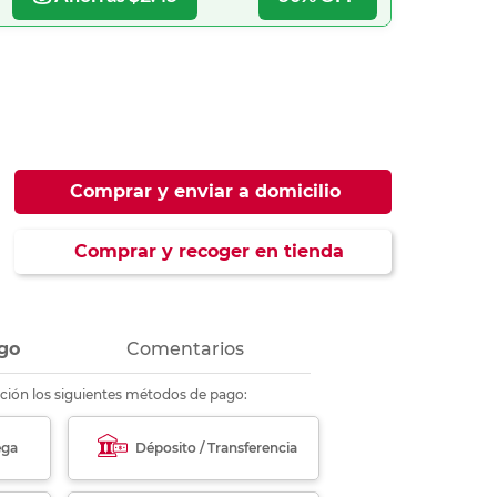
ás
ás
ás
ás
Comprar y enviar a domicilio
Comprar y recoger en tienda
go
Comentarios
ción los siguientes métodos de pago:
ega
Déposito / Transferencia