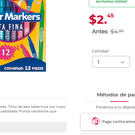
exclusivo online!
Ver más
Ver más
Ver más
Ver m
Ver m
Ver m
Ver m
para carpeta
Ver más
$2.
45
$4.
90
Cantidad
Métodos de pa
tes• Tinta de alta cobertura con trazo
Ponemos a tu disposi
nualidades• Punta resistente que
Pago contra entr