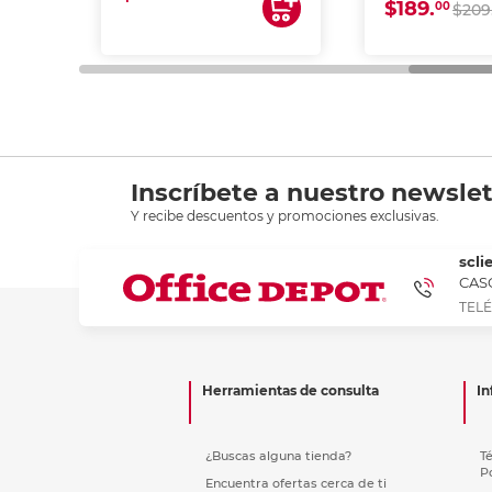
$189.
00
$209
Inscríbete a nuestro newslet
Y recibe descuentos y promociones exclusivas.
scli
CASC
TELÉ
Herramientas de consulta
In
¿Buscas alguna tienda?
T
P
Encuentra ofertas cerca de ti