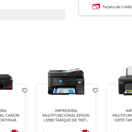
Tarjeta de Crédi
ORA
IMPRESORA
IM
NAL CANON
MULTIFUNCIONAL EPSON
MULTIFUN
CONTINUA
L5590 TANQUE DE TINTA
G3170 TA
(IMPRIME, COPIA Y
(IMPRI
ESCANEA)
ES