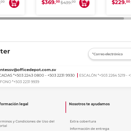
$369.
$229.
00
00
00
00
.
$439.
ter
entessv@officedepot.com.sv
ADAS *+503 2243 0800 - +503 2231 9930
ESCALÓN *+503 2264 5219 - +
FONO *+503 2231 9939
formación legal
Nosotros te ayudamos
érminos y Condiciones de Uso del
Extra cobertura
ortal
Información de entrega