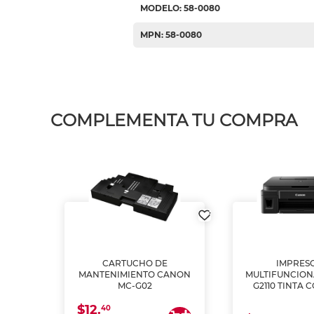
MODELO: 58-0080
MPN: 58-0080
COMPLEMENTA TU COMPRA
L1250
CARTUCHO DE
IMPRES
A
MANTENIMIENTO CANON
MULTIFUNCIO
MC-G02
G2110 TINTA 
$12.
40