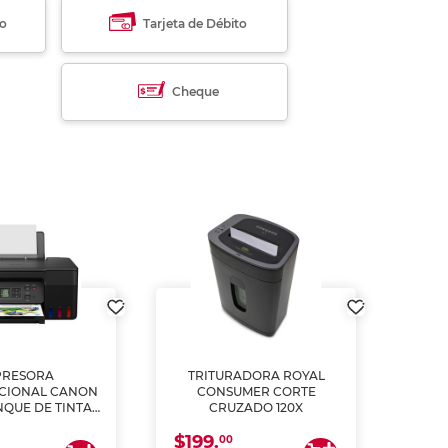
to
Tarjeta de Débito
Cheque
PRESORA
TRITURADORA ROYAL
CIONAL CANON
CONSUMER CORTE
MUL
NQUE DE TINTA
CRUZADO 120X
ME, COPIA Y
$199.
$28
CANEA)
00