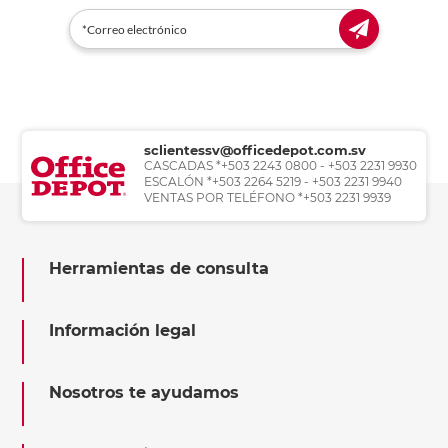
sclientessv@officedepot.com.sv
CASCADAS *+503 2243 0800 - +503 2231 9930
ESCALÓN *+503 2264 5219 - +503 2231 9940
VENTAS POR TELÉFONO *+503 2231 9939
Herramientas de consulta
Información legal
Nosotros te ayudamos