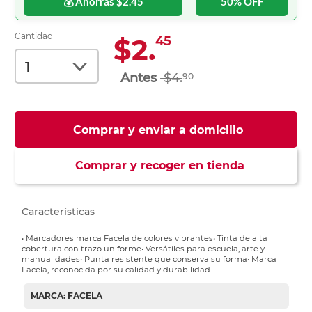
💰 Ahorras $2.45
50% OFF
Cantidad
$2.
45
$4.
90
Comprar y enviar a domicilio
Comprar y recoger en tienda
Características
• Marcadores marca Facela de colores vibrantes• Tinta de alta
cobertura con trazo uniforme• Versátiles para escuela, arte y
manualidades• Punta resistente que conserva su forma• Marca
Facela, reconocida por su calidad y durabilidad.
MARCA: FACELA