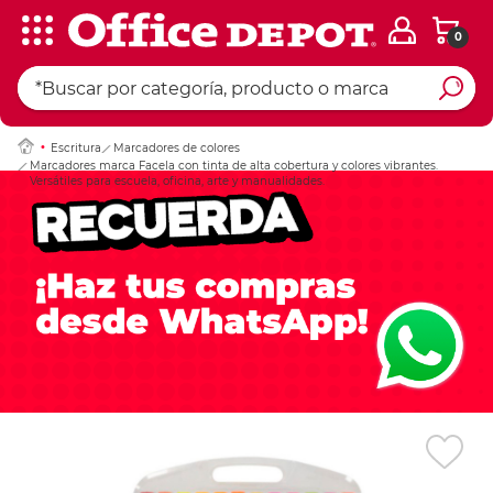
0
Ingresar Codigo Pos
Escritura
Marcadores de colores
Marcadores marca Facela con tinta de alta cobertura y colores vibrantes.
Versátiles para escuela, oficina, arte y manualidades.