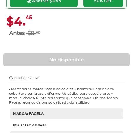
💰 Ahorras $4.45
50% OFF
$4.
45
$8.
90
No disponible
Características
• Marcadores marca Facela de colores vibrantes• Tinta de alta
cobertura con trazo uniforme• Versátiles para escuela, arte y
manualidades• Punta resistente que conserva su forma• Marca
Facela, reconocida por su calidad y durabilidad.
MARCA: FACELA
MODELO: PT01475