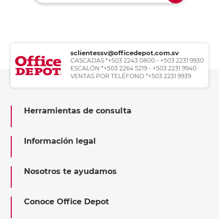
sclientessv@officedepot.com.sv
CASCADAS *+503 2243 0800 - +503 2231 9930
ESCALÓN *+503 2264 5219 - +503 2231 9940
VENTAS POR TELÉFONO *+503 2231 9939
Herramientas de consulta
Información legal
Nosotros te ayudamos
Conoce Office Depot