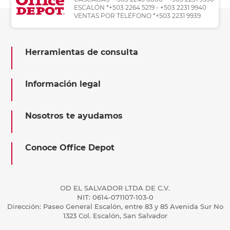
ESCALÓN *+503 2264 5219 - +503 2231 9940
VENTAS POR TELÉFONO *+503 2231 9939
Herramientas de consulta
Información legal
Nosotros te ayudamos
Conoce Office Depot
OD EL SALVADOR LTDA DE C.V.
NIT: 0614-071107-103-0
Dirección: Paseo General Escalón, entre 83 y 85 Avenida Sur No
1323 Col. Escalón, San Salvador