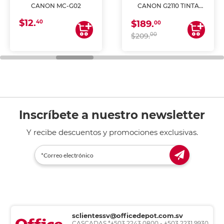
CANON MC-G02
CANON G2110 TINTA
CONTINUA
$12.
40
$189.
00
00
$209.
Inscríbete a nuestro newsletter
Y recibe descuentos y promociones exclusivas.
sclientessv@officedepot.com.sv
CASCADAS *+503 2243 0800 - +503 2231 9930