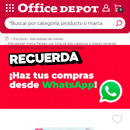
0
Ingresar Codigo Pos
Escritura
Marcadores de colores
Marcadores marca Pelikan con tinta de alta cobertura y colores vibrantes.
Versátiles para escuela, oficina, arte y manualidades.