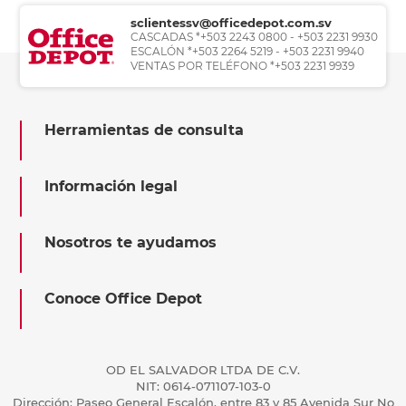
sclientessv@officedepot.com.sv
CASCADAS *+503 2243 0800 - +503 2231 9930
ESCALÓN *+503 2264 5219 - +503 2231 9940
VENTAS POR TELÉFONO *+503 2231 9939
Herramientas de consulta
Información legal
Nosotros te ayudamos
Conoce Office Depot
OD EL SALVADOR LTDA DE C.V.
NIT: 0614-071107-103-0
Dirección: Paseo General Escalón, entre 83 y 85 Avenida Sur No