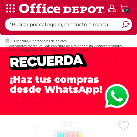
0
Ingresar Codigo Pos
Escritura
Marcadores de colores
Marcadores marca Pelikan con tinta de alta cobertura y colores vibrantes.
Versátiles para escuela, oficina, arte y manualidades.