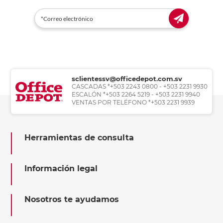
sclientessv@officedepot.com.sv
CASCADAS *+503 2243 0800 - +503 2231 9930
ESCALÓN *+503 2264 5219 - +503 2231 9940
VENTAS POR TELÉFONO *+503 2231 9939
Herramientas de consulta
Información legal
Nosotros te ayudamos