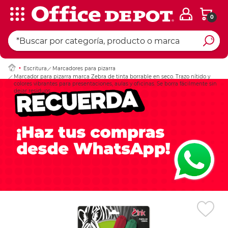
0
Ingresar Codigo Pos
Escritura
Marcadores para pizarra
Marcador para pizarra marca Zebra de tinta borrable en seco. Trazo nítido y
colores vibrantes para presentaciones, aulas y oficinas. Se borra fácilmente sin
dejar residuos.