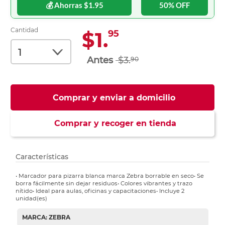
💰 Ahorras $1.95
50% OFF
Cantidad
$1.
95
$3.
90
Comprar y enviar a domicilio
Comprar y recoger en tienda
Características
• Marcador para pizarra blanca marca Zebra borrable en seco• Se
borra fácilmente sin dejar residuos• Colores vibrantes y trazo
nítido• Ideal para aulas, oficinas y capacitaciones• Incluye 2
unidad(es)
MARCA: ZEBRA