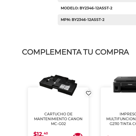
MODELO: BY2346-12ASST-2
MPN: BY2346-12ASST-2
COMPLEMENTA TU COMPRA
L1250
CARTUCHO DE
IMPRES
A
MANTENIMIENTO CANON
MULTIFUNCIO
MC-G02
G2110 TINTA 
$12.
40