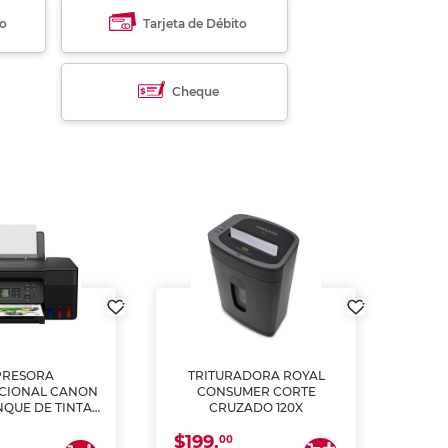
to
Tarjeta de Débito
Cheque
PRESORA
TRITURADORA ROYAL
CIONAL CANON
CONSUMER CORTE
MUL
NQUE DE TINTA
CRUZADO 120X
ME, COPIA Y
$199.
$28
CANEA)
00