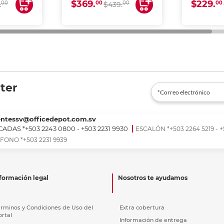
$369.
$229.
00
00
00
00
.
$439.
ter
entessv@officedepot.com.sv
ADAS *+503 2243 0800 - +503 2231 9930
ESCALÓN *+503 2264 5219 - +
FONO *+503 2231 9939
formación legal
Nosotros te ayudamos
érminos y Condiciones de Uso del
Extra cobertura
ortal
Información de entrega