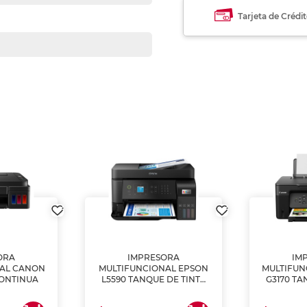
Tarjeta de Crédi
ORA
IMPRESORA
IM
NAL CANON
MULTIFUNCIONAL EPSON
MULTIFUN
CONTINUA
L5590 TANQUE DE TINTA
G3170 TA
(IMPRIME, COPIA Y
(IMPRI
ESCANEA)
ES