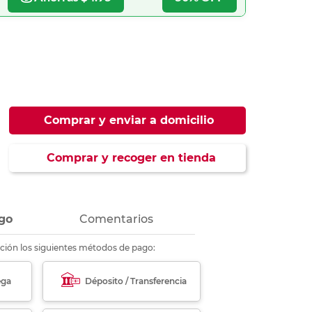
ás
ás
ás
ás
Comprar y enviar a domicilio
Comprar y recoger en tienda
go
Comentarios
ción los siguientes métodos de pago:
ega
Déposito / Transferencia