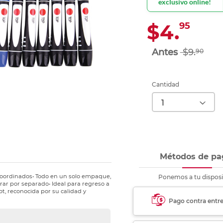
exclusivo online!
Ver más
Ver más
Ver más
Ver m
Ver m
Ver m
Ver m
para carpeta
Ver más
$4.
95
$9.
90
Cantidad
Métodos de pa
 coordinados• Todo en un solo empaque,
Ponemos a tu disposi
rar por separado• Ideal para regreso a
ot, reconocida por su calidad y
Pago contra entr