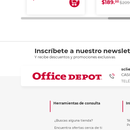
$189.
00
$209
Inscríbete a nuestro newslet
Y recibe descuentos y promociones exclusivas.
scli
CASC
TELÉ
Herramientas de consulta
In
¿Buscas alguna tienda?
T
P
Encuentra ofertas cerca de ti