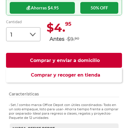
💰 Ahorras $4.95
50% OFF
Cantidad
$4.
95
$9.
90
Comprar y enviar a domicilio
Comprar y recoger en tienda
Características
• Set / combo marca Office Depot con útiles coordinados• Todo en
un solo empaque, listo para usar• Ahorra tiempo frente a comprar
por separado• Ideal para regreso a clases, regalos y proyectos•
Paquete de 12 unidades