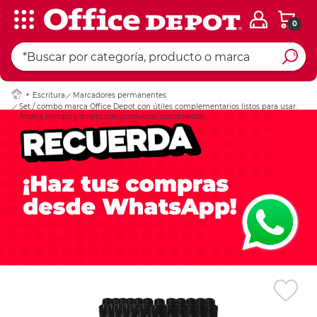
0
Ingresar Codigo Pos
Escritura
Marcadores permanentes
Set / combo marca Office Depot con útiles complementarios listos para usar.
Ahorra tiempo y dinero con productos coordinados.