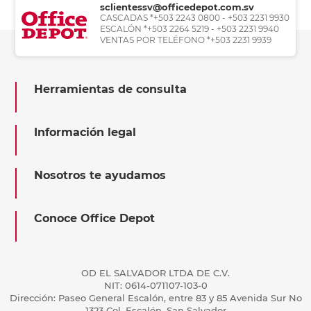
sclientessv@officedepot.com.sv
CASCADAS *+503 2243 0800 - +503 2231 9930
ESCALÓN *+503 2264 5219 - +503 2231 9940
VENTAS POR TELÉFONO *+503 2231 9939
Herramientas de consulta
Información legal
Nosotros te ayudamos
Conoce Office Depot
OD EL SALVADOR LTDA DE C.V.
NIT: 0614-071107-103-0
Dirección: Paseo General Escalón, entre 83 y 85 Avenida Sur No
1323 Col. Escalón, San Salvador