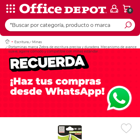
0
Ingresar Codigo Pos
Escritura
Minas
Portaminas marca Zebra de escritura precisa y duradera. Mecanismo de avance
suave, agarre cómodo y compatible con minas estándar.