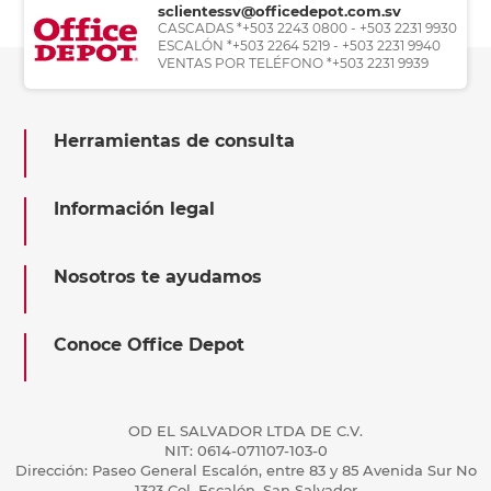
sclientessv@officedepot.com.sv
CASCADAS *+503 2243 0800 - +503 2231 9930
ESCALÓN *+503 2264 5219 - +503 2231 9940
VENTAS POR TELÉFONO *+503 2231 9939
Herramientas de consulta
Información legal
Nosotros te ayudamos
Conoce Office Depot
OD EL SALVADOR LTDA DE C.V.
NIT: 0614-071107-103-0
Dirección: Paseo General Escalón, entre 83 y 85 Avenida Sur No
1323 Col. Escalón, San Salvador