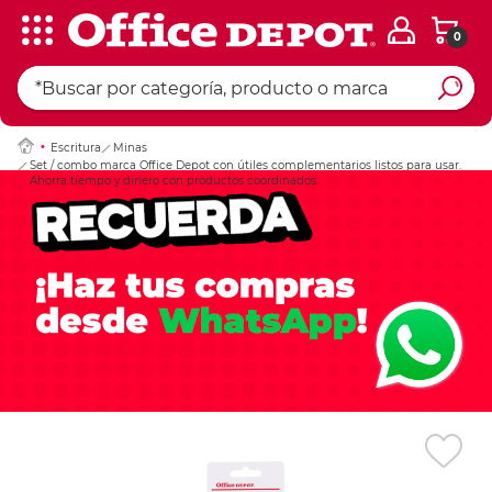
0
Ingresar Codigo Pos
Escritura
Minas
Set / combo marca Office Depot con útiles complementarios listos para usar.
Ahorra tiempo y dinero con productos coordinados.