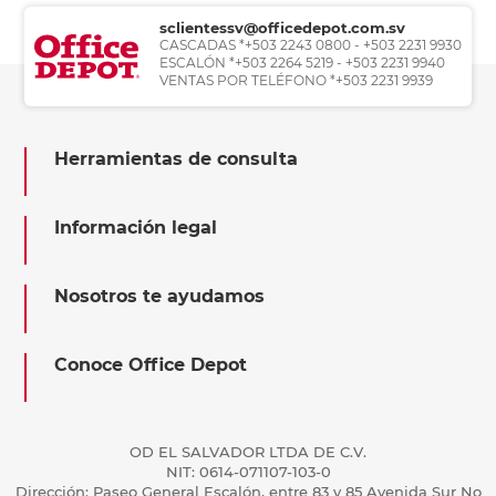
sclientessv@officedepot.com.sv
CASCADAS *+503 2243 0800 - +503 2231 9930
ESCALÓN *+503 2264 5219 - +503 2231 9940
VENTAS POR TELÉFONO *+503 2231 9939
Herramientas de consulta
Información legal
Nosotros te ayudamos
Conoce Office Depot
OD EL SALVADOR LTDA DE C.V.
NIT: 0614-071107-103-0
Dirección: Paseo General Escalón, entre 83 y 85 Avenida Sur No