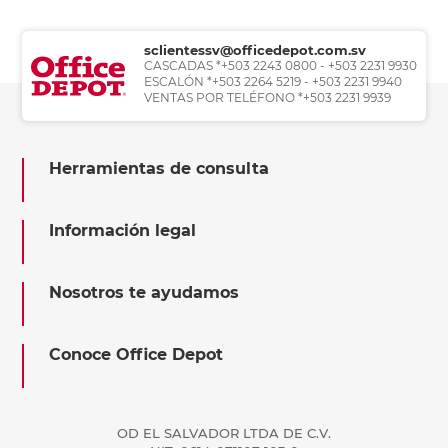
sclientessv@officedepot.com.sv
CASCADAS *+503 2243 0800 - +503 2231 9930
ESCALÓN *+503 2264 5219 - +503 2231 9940
VENTAS POR TELÉFONO *+503 2231 9939
Herramientas de consulta
Información legal
Nosotros te ayudamos
Conoce Office Depot
OD EL SALVADOR LTDA DE C.V.