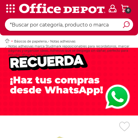
0
Ingresar Codigo Pos
Básicos de papeleria
Notas adhesivas
Notas adhesivas marca Studmark reposicionables para recordatorios, marcar
páginas y organizar ideas. Adhesivo que se despega sin dañar, perfecto para
estudio, oficina y planificación.