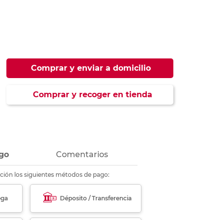
ás
ás
ás
ás
Comprar y enviar a domicilio
Comprar y recoger en tienda
go
Comentarios
ción los siguientes métodos de pago:
ega
Déposito / Transferencia