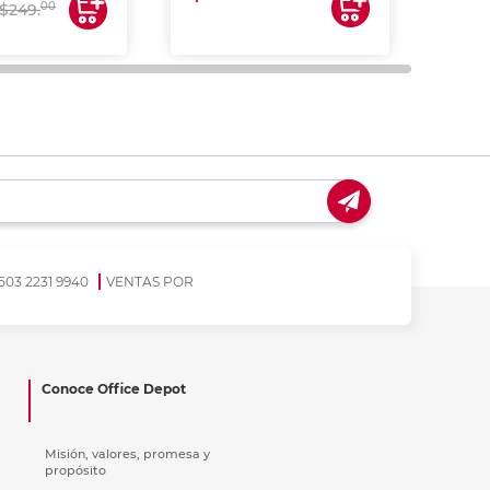
$17
00
$249.
503 2231 9940
VENTAS POR
Conoce Office Depot
Misión, valores, promesa y
propósito