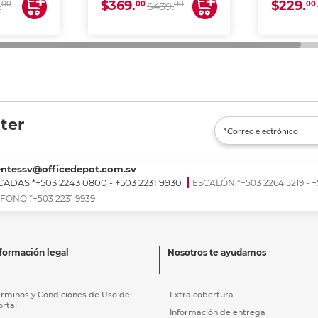
$369.
$229.
00
00
00
00
.
$439.
ter
entessv@officedepot.com.sv
ADAS *+503 2243 0800 - +503 2231 9930
ESCALÓN *+503 2264 5219 - +
FONO *+503 2231 9939
formación legal
Nosotros te ayudamos
érminos y Condiciones de Uso del
Extra cobertura
ortal
Información de entrega