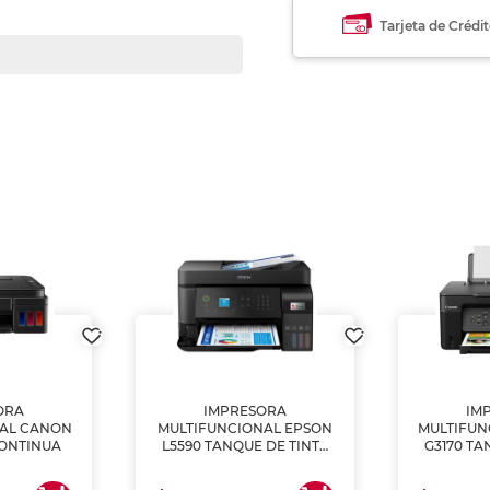
Tarjeta de Crédi
ORA
IMPRESORA
IM
NAL CANON
MULTIFUNCIONAL EPSON
MULTIFUN
CONTINUA
L5590 TANQUE DE TINTA
G3170 TA
(IMPRIME, COPIA Y
(IMPRI
ESCANEA)
ES