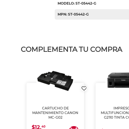
MODELO: ST-05442-G
MPN: ST-05442-G
COMPLEMENTA TU COMPRA
L1250
CARTUCHO DE
IMPRES
A
MANTENIMIENTO CANON
MULTIFUNCIO
MC-G02
G2110 TINTA 
$12.
40