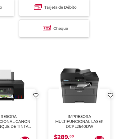
to
Tarjeta de Débito
Cheque
PRESORA
IMPRESORA
MULT
CIONAL CANON
MULTIFUNCIONAL LASER
NQUE DE TINTA
DCPL2640DW
ME, COPIA Y
$289.
CANEA)
00