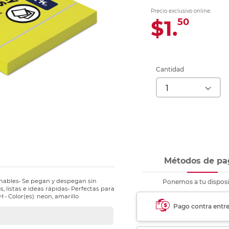
Ver más
Ver más
Ver más
Ver m
Ver m
Ver m
Ver m
para carpeta
Precio exclusivo online:
Ver más
$1.
50
Cantidad
Métodos de pa
nables• Se pegan y despegan sin
Ponemos a tu disposi
s, listas e ideas rápidas• Perfectas para
 • Color(es): neon, amarillo
Pago contra entr