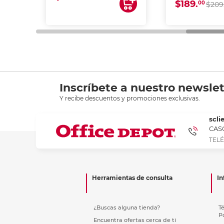
$189.
00
$209
Inscríbete a nuestro newslet
Y recibe descuentos y promociones exclusivas.
scli
CASC
TELÉ
Herramientas de consulta
In
¿Buscas alguna tienda?
T
P
Encuentra ofertas cerca de ti