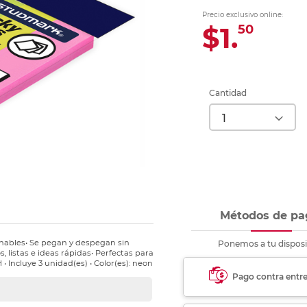
Ver más
Ver más
Ver más
Ver m
Ver m
Ver m
Ver m
para carpeta
Precio exclusivo online:
Ver más
$1.
50
Cantidad
Métodos de pa
nables• Se pegan y despegan sin
Ponemos a tu disposi
s, listas e ideas rápidas• Perfectas para
 • Incluye 3 unidad(es) • Color(es): neon
Pago contra entr