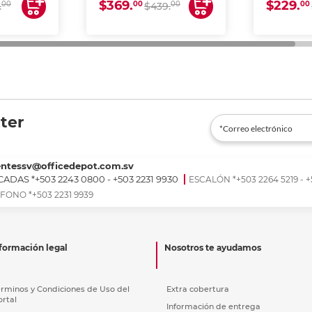
$369.
$229.
00
00
00
00
.
$439.
ter
entessv@officedepot.com.sv
ADAS *+503 2243 0800 - +503 2231 9930
ESCALÓN *+503 2264 5219 - +
FONO *+503 2231 9939
formación legal
Nosotros te ayudamos
érminos y Condiciones de Uso del
Extra cobertura
ortal
Información de entrega