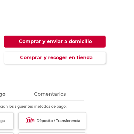
ás
ás
ás
ás
Comprar y enviar a domicilio
Comprar y recoger en tienda
go
Comentarios
ción los siguientes métodos de pago:
ega
Déposito / Transferencia