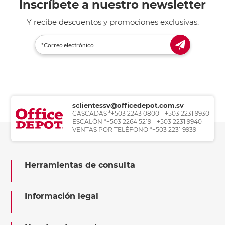
Inscríbete a nuestro newsletter
Y recibe descuentos y promociones exclusivas.
sclientessv@officedepot.com.sv
CASCADAS *+503 2243 0800 - +503 2231 9930
ESCALÓN *+503 2264 5219 - +503 2231 9940
VENTAS POR TELÉFONO *+503 2231 9939
Herramientas de consulta
Información legal