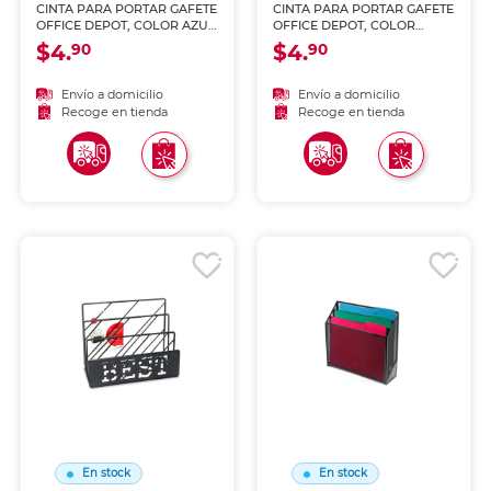
CINTA PARA PORTAR GAFETE
CINTA PARA PORTAR GAFETE
OFFICE DEPOT, COLOR AZUL
OFFICE DEPOT, COLOR
12PCK
NEGRA, 12PCK
$4.
$4.
90
90
Envío a domicilio
Envío a domicilio
Recoge en tienda
Recoge en tienda
En stock
En stock