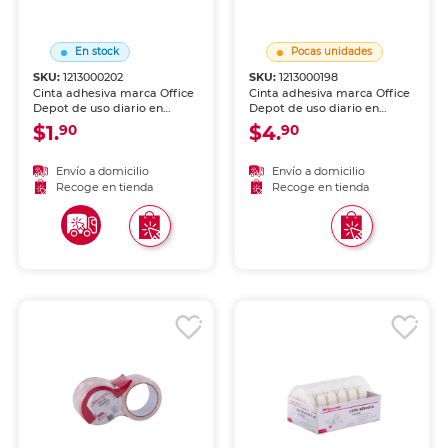
En stock
Pocas unidades
SKU:
1213000202
SKU:
1213000198
Cinta adhesiva marca Office
Cinta adhesiva marca Office
Depot de uso diario en
Depot de uso diario en
oficina, escuela y hogar.
oficina, escuela y hogar.
$1.
$4.
90
90
Transparente y de adhesión
Transparente y de adhesión
firme sobre papel, cartón y
firme sobre papel, cartón y
empaques. Compatible con
empaques. Compatible con
Envío a domicilio
Envío a domicilio
dispensadores estándar.
dispensadores estándar.
Recoge en tienda
Recoge en tienda