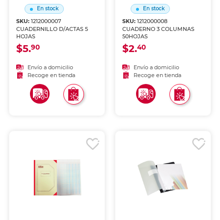
En stock
En stock
SKU:
1212000007
SKU:
1212000008
CUADERNILLO D/ACTAS 5
CUADERNO 3 COLUMNAS
HOJAS
50HOJAS
$5.
$2.
90
40
Envío a domicilio
Envío a domicilio
Recoge en tienda
Recoge en tienda