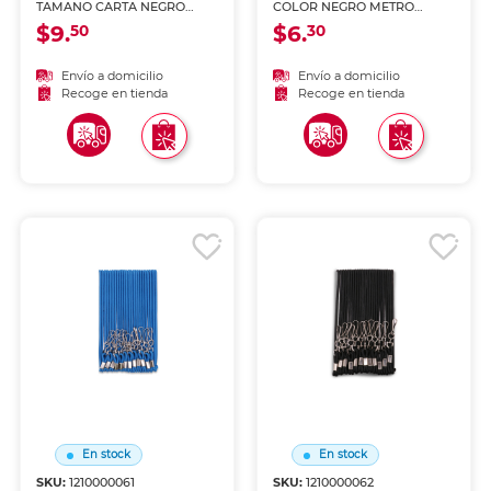
TAMANO CARTA NEGRO
COLOR NEGRO METRO
METRO MESH
MESH 27 X 16 X 5 CM
$9.
$6.
50
30
Envío a domicilio
Envío a domicilio
Recoge en tienda
Recoge en tienda
En stock
En stock
SKU:
1210000061
SKU:
1210000062