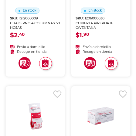
En stock
En stock
SKU:
1212000009
SKU:
1206000030
CUADERNO 4 COLUMNAS 50
CUBIERTA P/REPORTE
HOJAS
C/VENTANA
$2.
$1.
40
90
Envío a domicilio
Envío a domicilio
Recoge en tienda
Recoge en tienda