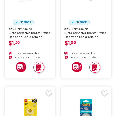
En stock
En stock
SKU:
1213000735
SKU:
1213000736
Cinta adhesiva marca Office
Cinta adhesiva marca Office
Depot de uso diario en
Depot de uso diario en
oficina, escuela y hogar.
oficina, escuela y hogar.
$1.
$1.
50
90
Transparente y de adhesión
Transparente y de adhesión
firme sobre papel, cartón y
firme sobre papel, cartón y
empaques. Compatible con
empaques. Compatible con
Envío a domicilio
Envío a domicilio
dispensadores estándar.
dispensadores estándar.
Recoge en tienda
Recoge en tienda