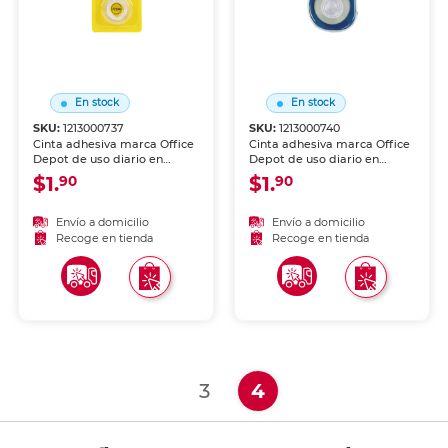
En stock
En stock
SKU:
1213000737
SKU:
1213000740
Cinta adhesiva marca Office
Cinta adhesiva marca Office
Depot de uso diario en
Depot de uso diario en
oficina, escuela y hogar.
oficina, escuela y hogar.
$1.
$1.
90
90
Transparente y de adhesión
Transparente y de adhesión
firme sobre papel, cartón y
firme sobre papel, cartón y
empaques. Compatible con
empaques. Compatible con
Envío a domicilio
Envío a domicilio
dispensadores estándar.
dispensadores estándar.
Recoge en tienda
Recoge en tienda
(current)
3
4