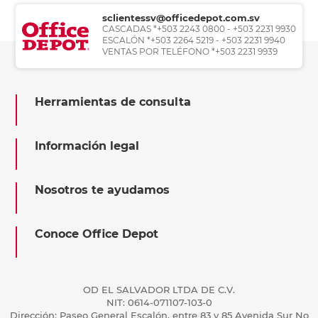
sclientessv@officedepot.com.sv
CASCADAS *+503 2243 0800 - +503 2231 9930
ESCALÓN *+503 2264 5219 - +503 2231 9940
VENTAS POR TELÉFONO *+503 2231 9939
Herramientas de consulta
Información legal
Nosotros te ayudamos
Conoce Office Depot
OD EL SALVADOR LTDA DE C.V.
NIT: 0614-071107-103-0
Dirección: Paseo General Escalón, entre 83 y 85 Avenida Sur No