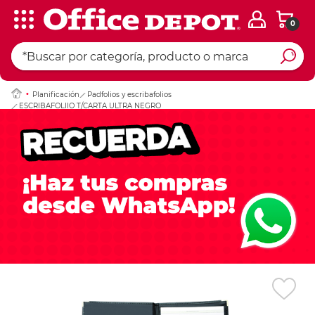
0
Ingresar Codigo Pos
Planificación
Padfolios y escribafolios
ESCRIBAFOLIIO T/CARTA ULTRA NEGRO