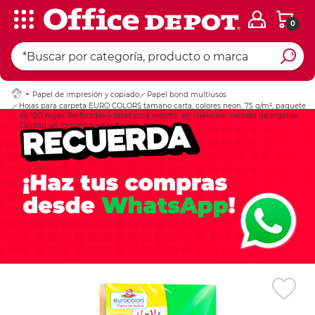
0
Ingresar Codigo Pos
Papel de impresión y copiado
Papel bond multiusos
Hojas para carpeta EURO COLORS tamano carta, colores neon, 75 g/m², paquete
de 100 hojas. Perforadas y listas para insertar en cualquier carpeta de argollas.
Calidad uniforme hoja por hoja.