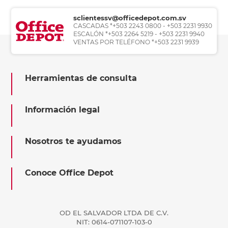
sclientessv@officedepot.com.sv
CASCADAS *+503 2243 0800 - +503 2231 9930
ESCALÓN *+503 2264 5219 - +503 2231 9940
VENTAS POR TELÉFONO *+503 2231 9939
Herramientas de consulta
Información legal
Nosotros te ayudamos
Conoce Office Depot
OD EL SALVADOR LTDA DE C.V.
NIT: 0614-071107-103-0