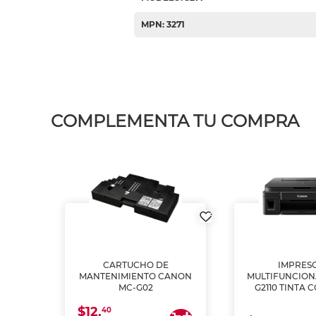
MPN: 3271
COMPLEMENTA TU COMPRA
L1250
CARTUCHO DE
IMPRES
A
MANTENIMIENTO CANON
MULTIFUNCIO
MC-G02
G2110 TINTA 
$12.
40