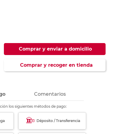
ás
ás
ás
ás
Comprar y enviar a domicilio
Comprar y recoger en tienda
go
Comentarios
ción los siguientes métodos de pago:
ega
Déposito / Transferencia