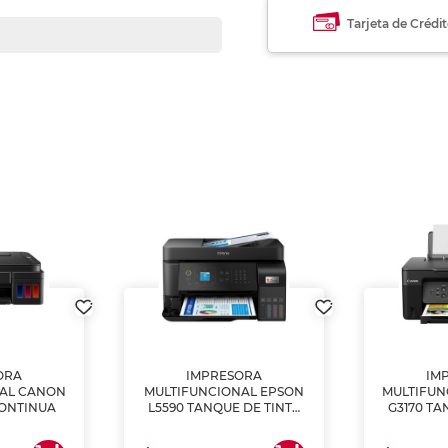
Tarjeta de Crédi
ORA
IMPRESORA
IM
NAL CANON
MULTIFUNCIONAL EPSON
MULTIFUN
CONTINUA
L5590 TANQUE DE TINTA
G3170 TA
(IMPRIME, COPIA Y
(IMPRI
ESCANEA)
ES