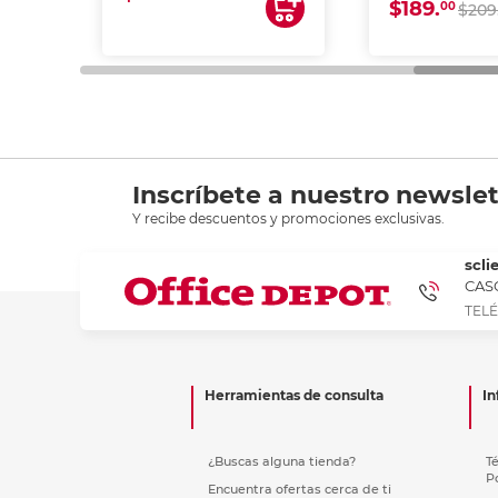
$189.
00
$209
Inscríbete a nuestro newslet
Y recibe descuentos y promociones exclusivas.
scli
CASC
TELÉ
Herramientas de consulta
In
¿Buscas alguna tienda?
T
P
Encuentra ofertas cerca de ti