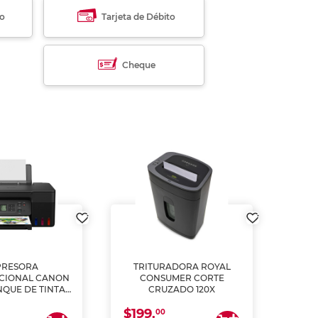
to
Tarjeta de Débito
Cheque
PRESORA
TRITURADORA ROYAL
CIONAL CANON
CONSUMER CORTE
MUL
NQUE DE TINTA
CRUZADO 120X
ME, COPIA Y
$199.
$28
CANEA)
00