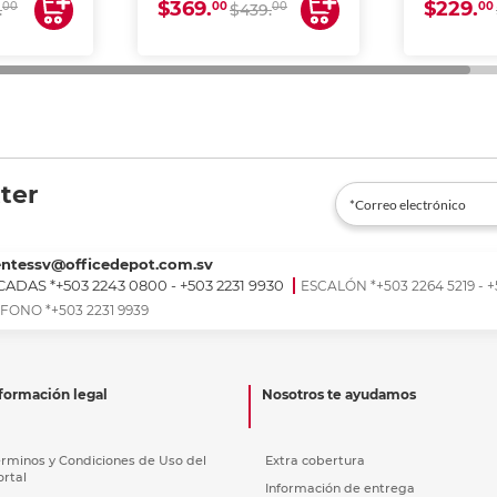
$369.
$229.
00
00
00
00
.
$439.
ter
entessv@officedepot.com.sv
ADAS *+503 2243 0800 - +503 2231 9930
ESCALÓN *+503 2264 5219 - +
FONO *+503 2231 9939
formación legal
Nosotros te ayudamos
érminos y Condiciones de Uso del
Extra cobertura
ortal
Información de entrega