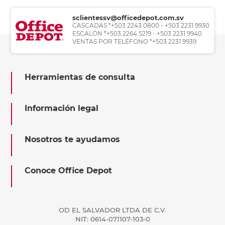
sclientessv@officedepot.com.sv
CASCADAS *+503 2243 0800 - +503 2231 9930
ESCALÓN *+503 2264 5219 - +503 2231 9940
VENTAS POR TELÉFONO *+503 2231 9939
Herramientas de consulta
Información legal
Nosotros te ayudamos
Conoce Office Depot
OD EL SALVADOR LTDA DE C.V.
NIT: 0614-071107-103-0