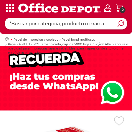
0
Ingresar Codigo Pos
Papel de impresión y copiado
Papel bond multiusos
Papel OFFICE DEPOT tamaño carta, caja de 5000 hojas 75 g/m². Alta blancura y
opacidad para impresoras láser e inkjet. Ideal para impresión de alto volumen
en oficinas y negocios.