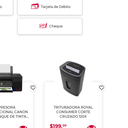
to
Tarjeta de Débito
Cheque
PRESORA
TRITURADORA ROYAL
CIONAL CANON
CONSUMER CORTE
MUL
NQUE DE TINTA
CRUZADO 120X
ME, COPIA Y
$199.
$28
CANEA)
00