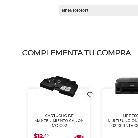
MPN: 10101017
COMPLEMENTA TU COMPRA
L1250
CARTUCHO DE
IMPRES
A
MANTENIMIENTO CANON
MULTIFUNCIO
MC-G02
G2110 TINTA 
$12.
40