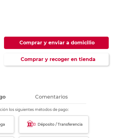
ás
ás
ás
ás
Comprar y enviar a domicilio
Comprar y recoger en tienda
go
Comentarios
ción los siguientes métodos de pago:
ega
Déposito / Transferencia