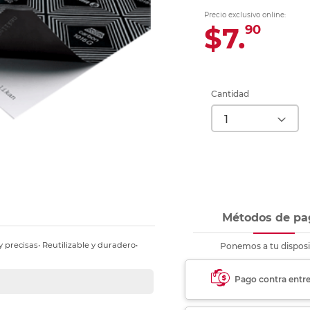
Ver más
Ver más
Ver más
Ver m
Ver m
Ver m
Ver m
para carpeta
Precio exclusivo online:
Ver más
$7.
90
Cantidad
Métodos de pa
y precisas• Reutilizable y duradero•
Ponemos a tu disposi
Pago contra entr