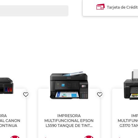
Tarjeta de Crédi
ORA
IMPRESORA
IM
NAL CANON
MULTIFUNCIONAL EPSON
MULTIFUN
CONTINUA
L5590 TANQUE DE TINTA
G3170 TA
(IMPRIME, COPIA Y
(IMPRI
ESCANEA)
ES