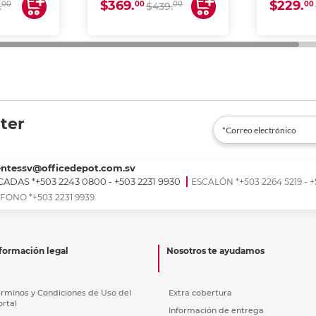
$369.
$229.
00
00
00
00
.
$439.
ter
entessv@officedepot.com.sv
ADAS *+503 2243 0800 - +503 2231 9930
ESCALÓN *+503 2264 5219 - +
FONO *+503 2231 9939
formación legal
Nosotros te ayudamos
érminos y Condiciones de Uso del
Extra cobertura
ortal
Información de entrega