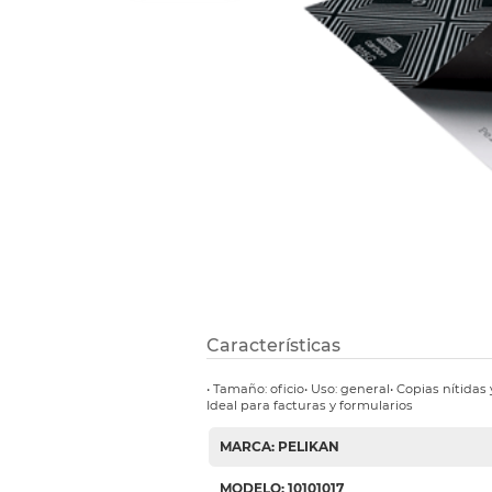
Refuerzos 
Características
• Tamaño: oficio• Uso: general• Copias nítidas 
Ideal para facturas y formularios
MARCA: PELIKAN
MODELO: 10101017