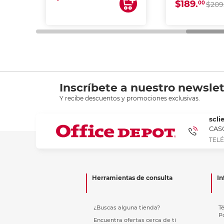
$189.
00
$209
Inscríbete a nuestro newslet
Y recibe descuentos y promociones exclusivas.
scli
CASC
TELÉ
Herramientas de consulta
In
¿Buscas alguna tienda?
T
P
Encuentra ofertas cerca de ti