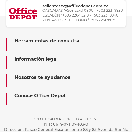
sclientessv@officedepot.com.sv
CASCADAS *+503 2243 0800 - +503 2231 9930
ESCALÓN *+503 2264 5219 - +503 2231 9940
VENTAS POR TELÉFONO *+503 2231 9939
Herramientas de consulta
Información legal
Nosotros te ayudamos
Conoce Office Depot
OD EL SALVADOR LTDA DE C.V.
NIT: 0614-071107-103-0
Dirección: Paseo General Escalón, entre 83 y 85 Avenida Sur No