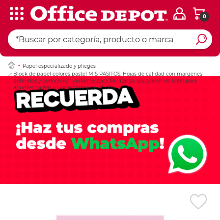
0
Ingresar Codigo Pos
Papel especializado y pliegos
Block de papel colores pastel MIS PASITOS. Hojas de calidad con margenes
definidos y perforacion uniforme para facilitar su uso y archivo. Ideal para
apuntes, tareas y uso escolar y de oficina.