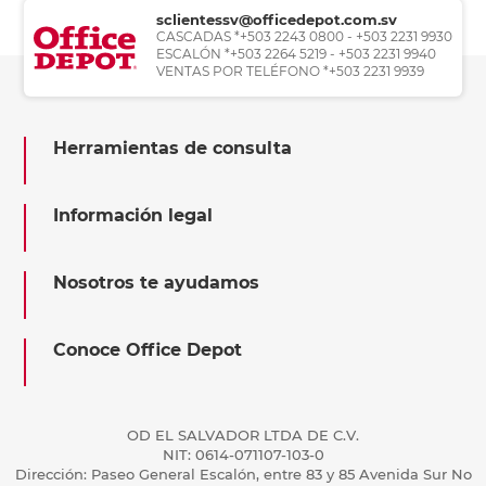
sclientessv@officedepot.com.sv
CASCADAS *+503 2243 0800 - +503 2231 9930
ESCALÓN *+503 2264 5219 - +503 2231 9940
VENTAS POR TELÉFONO *+503 2231 9939
Herramientas de consulta
Información legal
Nosotros te ayudamos
Conoce Office Depot
OD EL SALVADOR LTDA DE C.V.
NIT: 0614-071107-103-0
Dirección: Paseo General Escalón, entre 83 y 85 Avenida Sur No