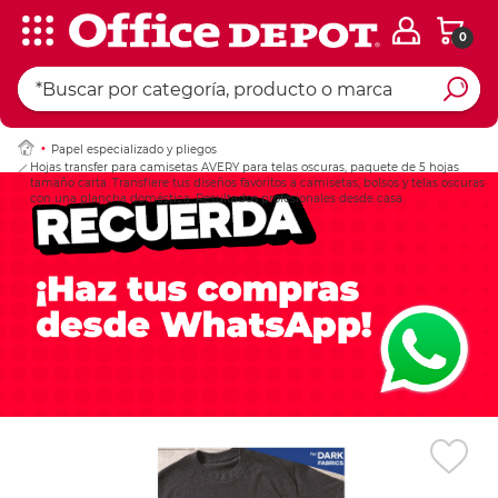
0
Ingresar Codigo Pos
Papel especializado y pliegos
Hojas transfer para camisetas AVERY para telas oscuras, paquete de 5 hojas
tamaño carta. Transfiere tus diseños favoritos a camisetas, bolsos y telas oscuras
con una plancha doméstica. Resultados profesionales desde casa.