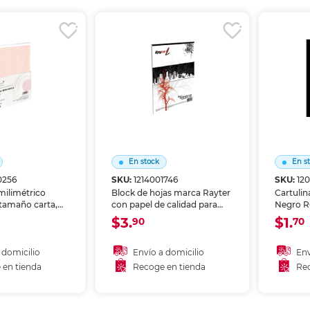
r en tienda
Recoger en tienda
Re
En stock
En s
0256
SKU:
1214001746
SKU:
12
milimétrico
Block de hojas marca Rayter
Cartulin
amaño carta,
con papel de calidad para
Negro R
n cuadrícula
apuntes, dibujos o
65x50 cm
$3.
$1.
90
70
impresa para
impresiones. Hojas fáciles de
manuali
o, ingeniería,
desprender, formato
presenta
 y matemáticas.
práctico para escuela u
escolare
 domicilio
Envío a domicilio
Env
as y finas de
oficina.
Superfic
 en tienda
Recoge en tienda
Rec
permite 
 al carrito
Añadir al carrito
A
marcado