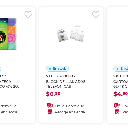
r en tienda
Recoger en tienda
Re
En stock
En s
0209
SKU:
1212000003
SKU:
12
HTECA
BLOCK DE LLAMADAS
CARTOA
CO 4X6 2O
TELEFONICAS
66x48 C
$0.
$4.
90
90
 domicilio
Envío a domicilio
Env
 en tienda
Recoge en tienda
Rec
 al carrito
Añadir al carrito
A