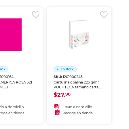
coger en tienda
Recoger en tienda
tock
En stock
01000164
SKU:
1201000245
MERICA ROSA 321
Cartulina opalina 225 g/m²
M 5U
POCHTECA tamaño carta,
100 hojas. Extra gramaje con
$27.
90
superficie sedosa nacarada,
ideal para invitaciones de
lujo, tarjetas, diplomas y
ío a domicilio
Envío a domicilio
material de presentación de
oge en tienda
Recoge en tienda
alta gama.
ñadir al carrito
Añadir al carrito