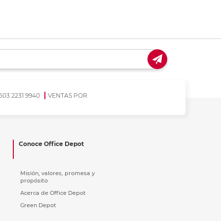
coger en tienda
Recoger en tienda
503 2231 9940
VENTAS POR
Conoce Office Depot
Misión, valores, promesa y
propósito
Acerca de Office Depot
Green Depot