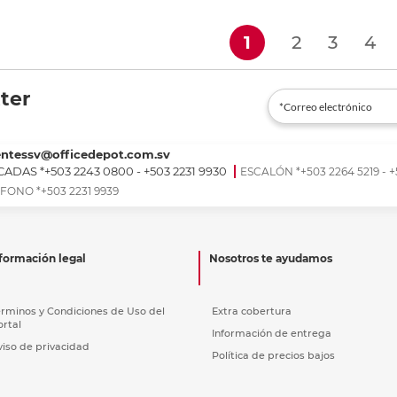
r en tienda
Recoger en tienda
Re
(current)
1
2
3
4
ter
entessv@officedepot.com.sv
ADAS *+503 2243 0800 - +503 2231 9930
ESCALÓN *+503 2264 5219 - +
FONO *+503 2231 9939
formación legal
Nosotros te ayudamos
érminos y Condiciones de Uso del
Extra cobertura
ortal
Información de entrega
viso de privacidad
Política de precios bajos