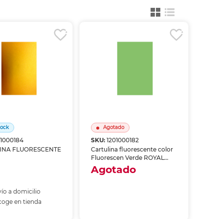
ás
ás
ás
ás
tock
Agotado
01000184
SKU:
1201000182
INA FLUORESCENTE
Cartulina fluorescente color
Fluorescen Verde ROYAL
CAST, paquete de 5 hojas.
Agotado
Colores fluorescentes de alta
visibilidad, ideales para
carteles, senales y proyectos
ío a domicilio
Envío a domicilio
artisticos creativos.
oge en tienda
Recoge en tienda
ñadir al carrito