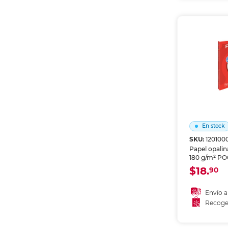
Recoge
En stock
SKU:
120100
Papel opali
180 g/m² P
hojas. Acab
$18.
90
textura de r
Perfecto par
diplomas, m
Envío a
de presentac
Recoge
Añadir