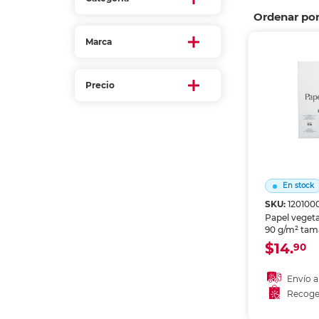
Refuerzos 
Ordenar po
Marca
Precio
En stock
SKU:
120100
Papel veget
90 g/m² tam
paquete de 1
$14.
90
Semitranspa
resistente, i
tecnico, arq
Envío a
caligrafia y
Recoge
artisticas. A
Añadir
grafito