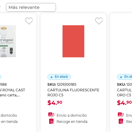
Ver más
Ver más
Ver más
Ver m
Ver m
Ver m
Ver m
para carpeta
r
Ver más
En stock
En s
0188
SKU:
1201000185
SKU:
12
al ROYAL CAST
CARTULINA FLUORESCENTE
CARTUL
ano carta,
ROJO C5
ORO C5
00 hojas.
$4.
$4.
90
90
rente y
deal para dibujo
uitectura,
 domicilio
Envío a domicilio
Env
 manualidades
 en tienda
Recoge en tienda
Rec
cepta tinta,
 al carrito
Añadir al carrito
A