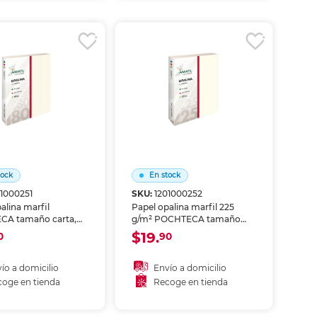
coger en tienda
Recoger en tienda
tock
En stock
01000251
SKU:
1201000252
alina marfil
Papel opalina marfil 225
A tamaño carta,
g/m² POCHTECA tamaño
, 100 hojas. Acabado
carta, 100 hojas. Extra
$19.
0
90
on ligera textura
gramaje para invitaciones de
. Perfecto para
lujo, tarjetas y material de
ones, diplomas,
presentación de alta gama.
ío a domicilio
Envío a domicilio
 material de
Acabado sedoso nacarado.
oge en tienda
Recoge en tienda
ción elegante.
ñadir al carrito
Añadir al carrito