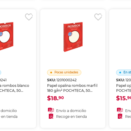
r en tienda
Recoger en tienda
Re
Pocas unidades
En s
0241
SKU:
1201000242
SKU:
12
na rombos blanco
Papel opalina rombos marfil
Papel op
OCHTECA, 50
180 g/m² POCHTECA, 50
POCHTEC
ado sedoso con
hojas. Acabado sedoso con
180 g/m²
$18.
$15.
90
9
ombos en relieve.
textura de rombos en relieve.
sedoso c
a invitaciones,
Perfecto para invitaciones,
nacarada
enús y material
diplomas, menús y material
invitaci
 domicilio
Envío a domicilio
Env
ión elegante.
de presentación elegante.
menús y
 en tienda
Recoge en tienda
Rec
presenta
 al carrito
A