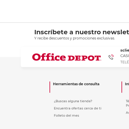
Recoge
Inscríbete a nuestro newslet
Y recibe descuentos y promociones exclusivas.
scli
CASC
TELÉ
Herramientas de consulta
In
¿Buscas alguna tienda?
T
P
Encuentra ofertas cerca de ti
A
Folleto del mes