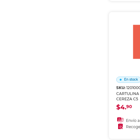
Recoge
En stock
SKU:
120100
CARTULINA
CEREZA C5
$4.
90
Envío a
Recoge
Añadir