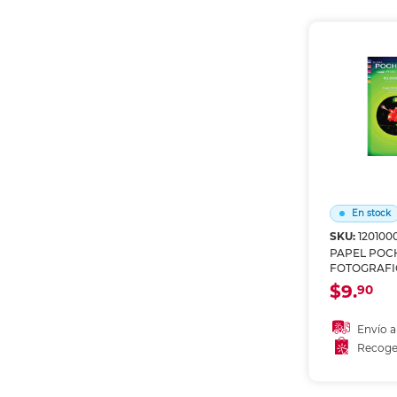
Recoge
En stock
SKU:
120100
PAPEL POC
FOTOGRAFI
HOJAS
$9.
90
Envío a
Recoge
Añadir