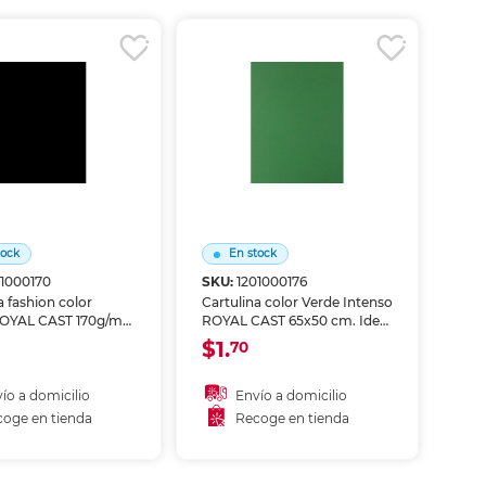
coger en tienda
Recoger en tienda
tock
En stock
01000170
SKU:
1201000176
a fashion color
Cartulina color Verde Intenso
OYAL CAST 170g/m²
ROYAL CAST 65x50 cm. Ideal
. Ideal para
para manualidades,
$1.
70
dades,
presentaciones, proyectos
ciones, proyectos
escolares y diseno grafico.
s y diseno grafico.
Superficie de calidad que
ío a domicilio
Envío a domicilio
ie de calidad que
permite el uso de
oge en tienda
Recoge en tienda
el uso de
marcadores, temperas y peg
ñadir al carrito
Añadir al carrito
res, temper