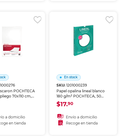
Agotado
coger en tienda
tock
En stock
01000276
SKU:
1201000239
ascaron POCHTECA
Papel opalina lineal blanco
pliego 70x110 cm,
180 g/m² POCHTECA, 50
 Papel de alta
hojas. Acabado sedoso con
$17.
90
cia y acabado liso,
textura lineal en relieve.
 para manualidades,
Perfecto para invitaciones,
, proyectos escolares
diplomas, menús y material
ío a domicilio
Envío a domicilio
ues artesanales.
de presentación elegante.
oge en tienda
Recoge en tienda
ñadir al carrito
Añadir al carrito