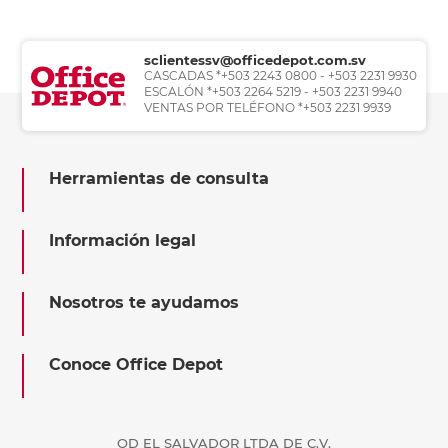
sclientessv@officedepot.com.sv
CASCADAS *+503 2243 0800 - +503 2231 9930
ESCALÓN *+503 2264 5219 - +503 2231 9940
VENTAS POR TELÉFONO *+503 2231 9939
Herramientas de consulta
Información legal
Nosotros te ayudamos
Conoce Office Depot
OD EL SALVADOR LTDA DE C.V.