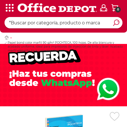
0
Ingresar Codigo Pos
Papel bond color marfil 90 g/m² POCHTECA, 100 hojas. De alta blancura y
acabado uniforme, ideal para impresoras de inyección de tinta y láser. Acabado
marfil elegante para correspondencia.