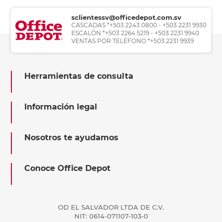
sclientessv@officedepot.com.sv
CASCADAS *+503 2243 0800 - +503 2231 9930
ESCALÓN *+503 2264 5219 - +503 2231 9940
VENTAS POR TELÉFONO *+503 2231 9939
Herramientas de consulta
Información legal
Nosotros te ayudamos
Conoce Office Depot
OD EL SALVADOR LTDA DE C.V.
NIT: 0614-071107-103-0