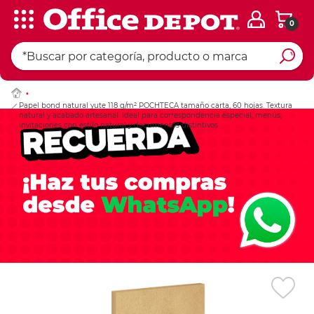
0
Ingresar Codigo Pos
Papel bond natural yute 118 g/m² POCHTECA tamaño carta, 60 hojas. Textura
natural y acabado artesanal. Ideal para correspondencia especial, menús,
invitaciones con estilo natural y documentos distintivos.