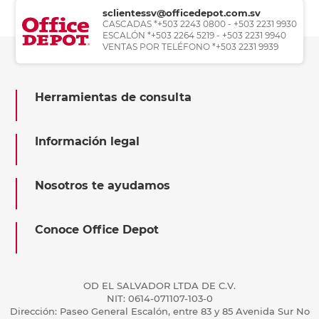
sclientessv@officedepot.com.sv
CASCADAS *+503 2243 0800 - +503 2231 9930
ESCALÓN *+503 2264 5219 - +503 2231 9940
VENTAS POR TELÉFONO *+503 2231 9939
Herramientas de consulta
Información legal
Nosotros te ayudamos
Conoce Office Depot
OD EL SALVADOR LTDA DE C.V.
NIT: 0614-071107-103-0
Dirección: Paseo General Escalón, entre 83 y 85 Avenida Sur No